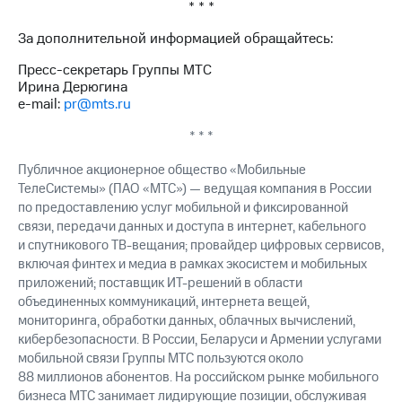
* * *
выкупа
акций
За дополнительной информацией обращайтесь:
Дивиденды
Рынок
Пресс-секретарь Группы МТС
облигаций
Ирина Дерюгина
e-mail:
pr@mts.ru
Описание
Еврооблигации-2023
* * *
Уведомление
о
Публичное акционерное общество «Мобильные
погашении
ТелеСистемы» (ПАО «МТС») — ведущая компания в России
именных
по предоставлению услуг мобильной и фиксированной
облигаций
связи, передачи данных и доступа в интернет, кабельного
Другое
и спутникового ТВ-вещания; провайдер цифровых сервисов,
включая финтех и медиа в рамках экосистем и мобильных
Регистратор
Реквизиты
приложений; поставщик ИТ-решений в области
Контакты
объединенных коммуникаций, интернета вещей,
йчивое развитие
мониторинга, обработки данных, облачных вычислений,
и деловая этика
кибербезопасности. В России, Беларуси и Армении услугами
На главную
мобильной связи Группы МТС пользуются около
88 миллионов абонентов. На российском рынке мобильного
бизнеса МТС занимает лидирующие позиции, обслуживая