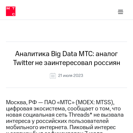
О
сторам и акционерам
Комплаенс и деловая этика
Устойчивое развитие
Медиа-центр
О МТС
О МТС
На главную
компании
О
компании
Стратегия
Стратегия
Все Новости
Карьера
в МТС
Карьера
в МТС
Пресс-
Аналитика Big Data МТС: аналог
релизы
История
Twitter не заинтересовал россиян
компании
МТС
о технологиях
Руководство
21 июля 2023
региона
Правовая
информация
Москва, РФ — ПАО «МТС» (MOEX: MTSS),
цифровая экосистема, сообщает о том, что
Контакты
новая социальная сеть Threаds* не вызвала
интереса у российских пользователей
Медиа-центр
Пресс-
мобильного интернета. Пиковый интерес
релизы