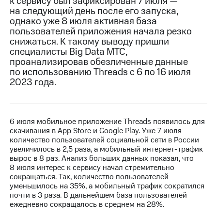
к сервису был зафиксирован 7 июля —
на следующий день после его запуска,
МТС
однако уже 8 июля активная база
о технологиях
пользователей приложения начала резко
снижаться. К такому выводу пришли
Достижения
специалисты Big Data МТС,
проанализировав обезличенные данные
Интервью
по использованию Threаds с 6 по 16 июля
Финансовая
2023 года.
отчетность
Контакты
6 июля мобильное приложение Threаds появилось для
Новости
скачивания в App Store и Google Play. Уже 7 июля
в
количество пользователей социальной сети в России
регионе
увеличилось в 2,5 раза, а мобильный интернет-трафик
вырос в 8 раз. Анализ больших данных показал, что
м и акционерам
8 июля интерес к сервису начал стремительно
Корпоративное
сокращаться. Так, количество пользователей
управление
уменьшилось на 35%, а мобильный трафик сократился
почти в 3 раза. В дальнейшем база пользователей
Корпоративный
ежедневно сокращалось в среднем на 28%.
секретарь