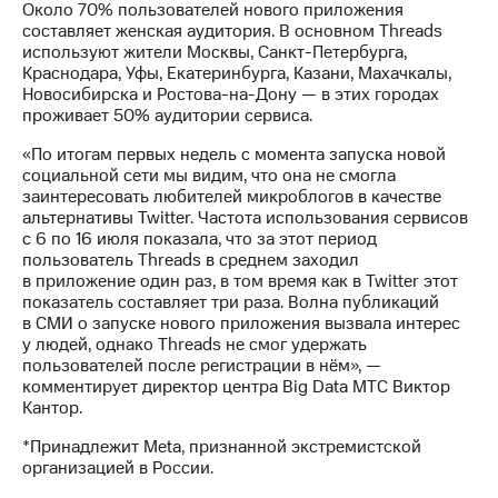
Раскрытие
Около 70% пользователей нового приложения
информации
составляет женская аудитория. В основном Threаds
Информация
используют жители Москвы, Санкт-Петербурга,
акционерам
Краснодара, Уфы, Екатеринбурга, Казани, Махачкалы,
Документы
Новосибирска и Ростова-на-Дону — в этих городах
ПАО
проживает 50% аудитории сервиса.
"МТС"
Собрания
«По итогам первых недель с момента запуска новой
акционеров
социальной сети мы видим, что она не смогла
Личный
заинтересовать любителей микроблогов в качестве
кабинет
альтернативы Twitter. Частота использования сервисов
акционера
с 6 по 16 июля показала, что за этот период
Акционерный
пользователь Threаds в среднем заходил
капитал
в приложение один раз, в том время как в Twitter этот
Контроль
показатель составляет три раза. Волна публикаций
и
в СМИ о запуске нового приложения вызвала интерес
аудит
у людей, однако Threads не смог удержать
Рынок
пользователей после регистрации в нём», —
акций
комментирует директор центра Big Data МТС Виктор
Кантор.
Описание
*Принадлежит Meta, признанной экстремистской
Программа
организацией в России.
приобретения
Порядок