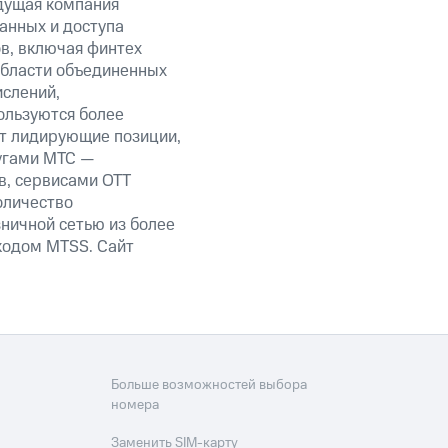
дущая компания
анных и доступа
ов, включая финтех
области объединенных
ислений,
ользуются более
ет лидирующие позиции,
угами МТС —
в, сервисами OTT
оличество
ничной сетью из более
кодом MTSS. Сайт
Больше возможностей выбора
номера
Заменить SIM-карту