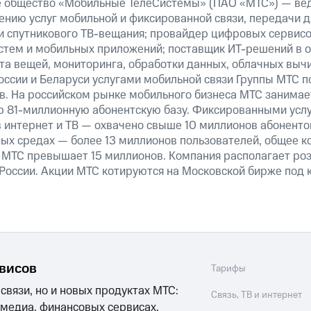
е общество «Мобильные ТелеСистемы» (ПАО «МТС») — ве
ению услуг мобильной и фиксированной связи, передачи д
 и спутникового ТВ-вещания; провайдер цифровых сервис
истем и мобильных приложений; поставщик ИТ-решений в 
та вещей, мониторинга, обработки данных, облачных выч
оссии и Беларуси услугами мобильной связи Группы МТС п
в. На российском рынке мобильного бизнеса МТС занима
 81-миллионную абонентскую базу. Фиксированными усл
 интернет и ТВ — охвачено свыше 10 миллионов абоненто
ных средах — более 13 миллионов пользователей, общее к
 МТС превышает 15 миллионов. Компания располагает роз
 России. Акции МТС котируются на Московской бирже под 
рвисов
Тарифы
 связи, но и новых продуктах МТС:
Связь, ТВ и интернет
 медиа, финансовых сервисах,