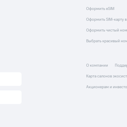
Оформить eSIM
Оформить SIM-карту в
Оформить чистый но
Выбрать красивый но
О компании
Подде
Карта салонов экоси
Акционерам и инвест