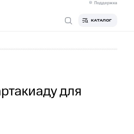
Поддержка
О МТС
я информация
Контакты
КАТАЛОГ
Медиа-центр
кты
Новости в регионе
Инвесторам и акционерам
ция акционерам
Документы
роль и аудит
Рынок акций
й
Описание
р
Реквизиты
Контакты
Устойчивое развитие
Комплаенс и деловая этика
На главную
ртакиаду для