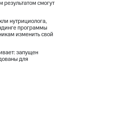
м результатом смогут
кли нутрициолога,
ендинге программы
никам изменить свой
ивает: запущен
дованы для