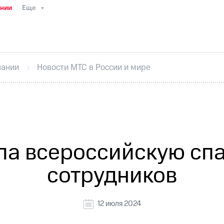
ании
Еще
ТС
Пресс-релизы
МТС о технологиях
ТС
История компании
Руководство региона
Правова
стижения
Интервью
Финансовая отчетность
Конта
пании
Новости МТС в России и мире
тивный секретарь
Раскрытие информации
Информа
ный кабинет акционера
Акционерный капитал
Конт
Порядок выкупа акций
Дивиденды
Рынок облигаци
 погашении именных облигаций
Другое
Регистрато
ла всероссийскую спа
сотрудников
12 июля 2024