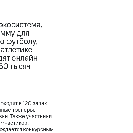
экосистема,
амму для
о футболу,
 атлетике
дят онлайн
60 тысяч
оходят в 120 залах
нные тренеры,
вки. Также участники
имнастикой,
ождается конкурсным