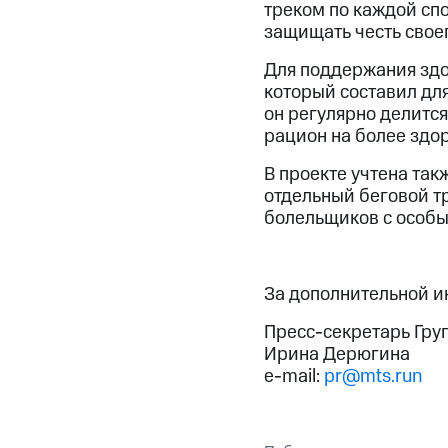
треком по каждой сп
защищать честь свое
Для поддержания здо
который составил дл
он регулярно делитс
рацион на более здо
В проекте учтена так
отдельный беговой т
болельщиков с особы
За дополнительной 
Пресс-секретарь Гру
Ирина Дерюгина
e-mail:
pr@mts.run