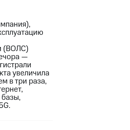
мпания),
эксплуатацию
и (ВОЛС)
Печора —
гистрали
кта увеличила
м в три раза,
тернет,
 базы,
5G.