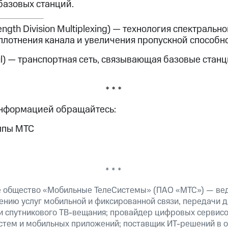
базовых станций.
gth Division Multiplexing) — технология спектральн
уплотнения канала и увеличения пропускной способн
l) — транспортная сеть, связывающая базовые станц
* * *
информацией обращайтесь:
ппы МТС
* * *
е общество «Мобильные ТелеСистемы» (ПАО «МТС») — ве
ению услуг мобильной и фиксированной связи, передачи д
 и спутникового ТВ-вещания; провайдер цифровых сервис
истем и мобильных приложений; поставщик ИТ-решений в 