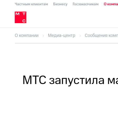
Частным клиентам
Бизнесу
Госзаказчикам
О комп
О компании
Стратегия
Карьера в М
Инвесторам и акционерам
Комплаенс и деловая этика
Устойчивое развитие
Медиа-центр
О МТС
На главную
О компании
Стратегия
Карьера в М
Пресс-релизы
МТС о технологиях
До
О компании
Медиа-центр
Сообщения ком
Корпоративное управление
Корпора
ПАО "МТС"
Собрания акционеров
Лич
Описание
Программа приобретения
Все Новости
Еврооблигации-2023
Уведомление о
МТС запустила м