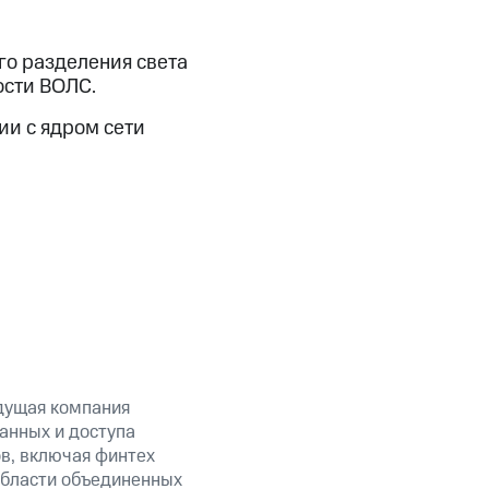
ого разделения света
ости ВОЛС.
ии с ядром сети
дущая компания
анных и доступа
ов, включая финтех
области объединенных