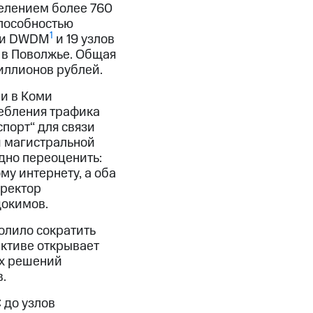
елением более 760
способностью
1
ети DWDM
и 19 узлов
 в Поволжье. Общая
иллионов рублей.
и в Коми
ребления трафика
порт“ для связи
й магистральной
дно переоценить:
у интернету, а оба
иректор
докимов.
олило сократить
ективе открывает
их решений
.
 до узлов