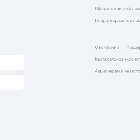
Оформить чистый но
Выбрать красивый но
О компании
Подде
Карта салонов экоси
Акционерам и инвест