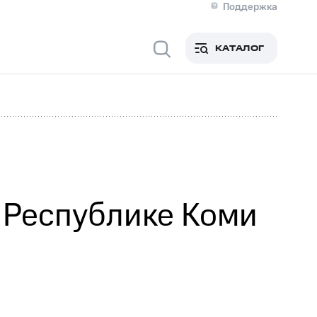
Поддержка
О МТС
я информация
Контакты
КАТАЛОГ
Медиа-центр
кты
Новости в регионе
Инвесторам и акционерам
ция акционерам
Документы
роль и аудит
Рынок акций
й
Описание
р
Реквизиты
Контакты
Устойчивое развитие
Комплаенс и деловая этика
На главную
 Республике Коми