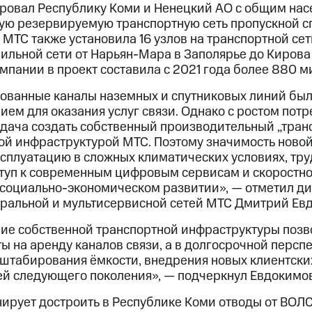
ровал Республику Коми и Ненецкий АО с общим нас
ную резервируемую транспортную сеть пропускной 
го МТС также установила 16 узлов на транспортной с
ильной сети от Нарьян-Мара в Заполярье до Кирова
мпании в проект составила с 2021 года более 880 м
ованные каналы наземных и спутниковых линий был
ем для оказания услуг связи. Однако с ростом пот
адача создать собственный производительный „транс
ой инфраструктурой МТС. Поэтому значимость ново
ксплуатацию в сложных климатических условиях, тру
туп к современным цифровым сервисам и скоростном
 социально-экономическом развитии», — отметил д
ральной и мультисервисной сетей МТС Дмитрий Ев
ие собственной транспортной инфраструктуры позв
 на аренду каналов связи, а в долгосрочной персп
штабирования ёмкости, внедрения новых клиентск
ей следующего поколения», — подчеркнул Евдокимов
нирует достроить в Республике Коми отводы от ВОЛС