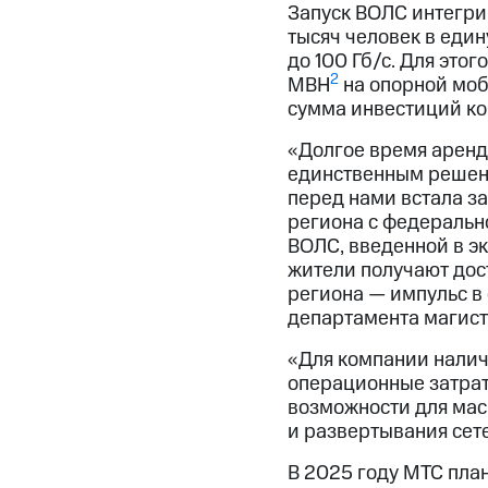
Запуск ВОЛС интегри
тысяч человек в еди
до 100 Гб/с. Для это
2
MBH
на опорной моб
сумма инвестиций ко
«Долгое время аренд
единственным решени
перед нами встала з
региона с федеральн
ВОЛС, введенной в э
жители получают дос
региона — импульс в
департамента магист
«Для компании налич
операционные затраты
возможности для мас
и развертывания сет
В 2025 году МТС пла