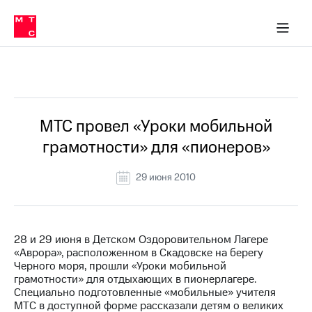
О
сторам и акционерам
Комплаенс и деловая этика
Устойчивое развитие
Медиа-центр
О МТС
О МТС
На главную
компании
О
компании
Стратегия
Стратегия
Все Новости
Карьера
в МТС
Карьера
в МТС
Пресс-
МТС провел «Уроки мобильной
релизы
История
грамотности» для «пионеров»
компании
МТС
о технологиях
Руководство
29 июня 2010
региона
Правовая
информация
28 и 29 июня в Детском Оздоровительном Лагере
«Аврора», расположенном в Скадовске на берегу
Контакты
Черного моря, прошли «Уроки мобильной
грамотности» для отдыхающих в пионерлагере.
Медиа-центр
Специально подготовленные «мобильные» учителя
Пресс-
МТС в доступной форме рассказали детям о великих
релизы