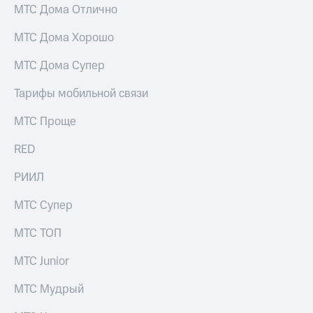
выкупа
МТС Дома Отлично
акций
Дивиденды
МТС Дома Хорошо
Рынок
облигаций
МТС Дома Супер
Описание
Тарифы мобильной связи
Еврооблигации-2023
Уведомление
МТС Проще
о
погашении
RED
именных
облигаций
РИИЛ
Другое
МТС Супер
Регистратор
Реквизиты
МТС ТОП
Контакты
йчивое развитие
МТС Junior
и деловая этика
На главную
МТС Мудрый