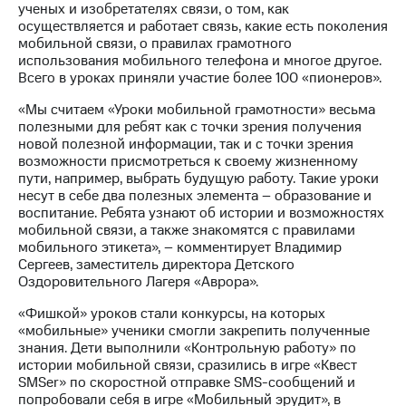
ученых и изобретателях связи, о том, как
осуществляется и работает связь, какие есть поколения
МТС
мобильной связи, о правилах грамотного
о технологиях
использования мобильного телефона и многое другое.
Всего в уроках приняли участие более 100 «пионеров».
Достижения
«Мы считаем «Уроки мобильной грамотности» весьма
Интервью
полезными для ребят как с точки зрения получения
новой полезной информации, так и с точки зрения
Финансовая
возможности присмотреться к своему жизненному
отчетность
пути, например, выбрать будущую работу. Такие уроки
несут в себе два полезных элемента – образование и
Контакты
воспитание. Ребята узнают об истории и возможностях
мобильной связи, а также знакомятся с правилами
Новости
мобильного этикета», – комментирует Владимир
в
Сергеев, заместитель директора Детского
регионе
Оздоровительного Лагеря «Аврора».
м и акционерам
«Фишкой» уроков стали конкурсы, на которых
Корпоративное
«мобильные» ученики смогли закрепить полученные
управление
знания. Дети выполнили «Контрольную работу» по
истории мобильной связи, сразились в игре «Квест
Корпоративный
SMSer» по скоростной отправке SMS-сообщений и
секретарь
попробовали себя в игре «Мобильный эрудит», в