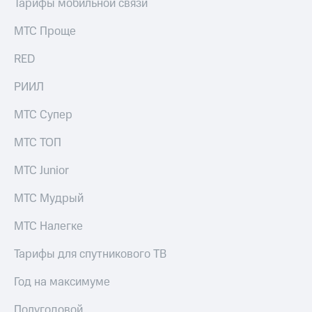
Тарифы мобильной связи
выкупа
акций
МТС Проще
Дивиденды
Рынок
RED
облигаций
РИИЛ
Описание
Еврооблигации-2023
Уведомление
МТС Супер
о
погашении
МТС ТОП
именных
облигаций
МТС Junior
Другое
МТС Мудрый
Регистратор
Реквизиты
МТС Налегке
Контакты
йчивое развитие
Тарифы для спутникового ТВ
и деловая этика
На главную
Год на максимуме
Полугодовой