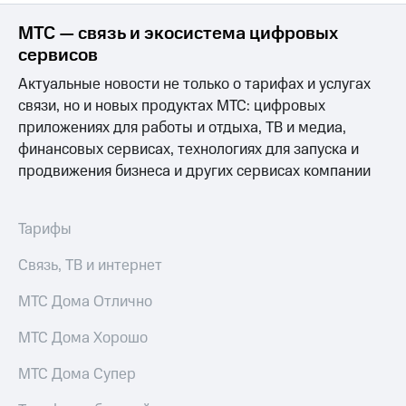
Раскрытие
информации
МТС — связь и экосистема цифровых
Информация
сервисов
акционерам
Документы
Актуальные новости не только о тарифах и услугах
ПАО
связи, но и новых продуктах МТС: цифровых
"МТС"
Собрания
приложениях для работы и отдыха, ТВ и медиа,
акционеров
финансовых сервисах, технологиях для запуска и
Личный
продвижения бизнеса и других сервисах компании
кабинет
акционера
Акционерный
капитал
Тарифы
Контроль
и
Связь, ТВ и интернет
аудит
Рынок
МТС Дома Отлично
акций
МТС Дома Хорошо
Описание
Программа
МТС Дома Супер
приобретения
Порядок