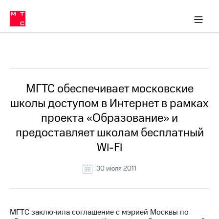
О
сторам и акционерам
Комплаенс и деловая этика
Устойчивое развитие
Медиа-центр
О МТС
О МТС
На главную
компании
О
компании
Стратегия
Стратегия
Все Новости
Карьера
в МТС
Карьера
в МТС
Пресс-
МГТС обеспечивает московские
релизы
История
школы доступом в Интернет в рамках
компании
МТС
проекта «Образование» и
о технологиях
Руководство
предоставляет школам бесплатный
региона
Wi-Fi
Правовая
информация
30 июля 2011
Контакты
Медиа-центр
Пресс-
МГТС заключила соглашение с мэрией Москвы по
релизы