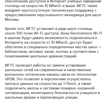
обеспечению доступом в Интернет учебных заведений
столицы на скоростях 10 Мбит/с и выше. МГТС также
МТС
внедряет круглосуточную техническую поддержку с
о технологиях
предоставлением персонального менеджера для школ
Москвы.
Достижения
Кроме того, МГТС установит в ряде школ столицы
Интервью
около 100 точек Wi-Fi-доступа. Зоны бесплатного Wi-Fi
в школах будут давать возможность подключаться к
Финансовая
Интернету на скорости от 10 Мбит/с, доступ будет
отчетность
обеспечен в специально определенных местах школ —
библиотеках, актовых залах, холлах, в соответствии с
Контакты
пожеланиями школьных администраций.
Новости
МГТС проводит работы по замене устаревших
в
школьных сетей на современные и качественные
регионе
волоконно-оптические каналы связи по технологии
GPON. Это позволит в перспективе осуществлять
м и акционерам
пропуск данных на скоростях до 1 Гбит/с, а также
Корпоративное
подключить школы к системам пожарно-охранной
управление
сигнализации, мониторингу безопасности учащихся в
школьных дворах и прилегающих улицах.
Корпоративный
секретарь