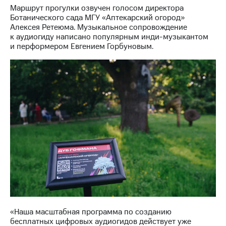
Раскрытие
Маршрут прогулки озвучен голосом директора
информации
Ботанического сада МГУ «Аптекарский огород»
Информация
Алексея Ретеюма. Музыкальное сопровождение
акционерам
к аудиогиду написано популярным инди-музыкантом
Документы
и перформером Евгением Горбуновым.
ПАО
"МТС"
Собрания
акционеров
Личный
кабинет
акционера
Акционерный
капитал
Контроль
и
аудит
Рынок
акций
Описание
Программа
«Наша масштабная программа по созданию
приобретения
бесплатных цифровых аудиогидов действует уже
Порядок