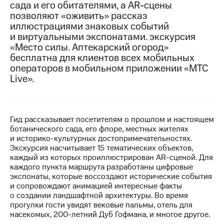
сада и его обитателями, а AR-сцены
позволяют «оживить» рассказ
МТС
иллюстрациями знаковых событий
о технологиях
и виртуальными экспонатами. экскурсия
Достижения
«Место силы. Аптекарский огород»
бесплатна для клиентов всех мобильных
Интервью
операторов в мобильном приложении «МТС
Live».
Финансовая
отчетность
Контакты
Гид рассказывает посетителям о прошлом и настоящем
ботанического сада, его флоре, местных жителях
Новости
и историко-культурных достопримечательностях.
в
Экскурсия насчитывает 15 тематических объектов,
регионе
каждый из которых проиллюстрирован AR-сценой. Для
каждого пункта маршрута разработаны цифровые
м и акционерам
экспонаты, которые воссоздают исторические события
Корпоративное
и сопровождают анимацией интересные факты
управление
о создании ландшафтной архитектуры. Во время
прогулки гости увидят вековые пальмы, отель для
Корпоративный
насекомых, 200-летний Дуб Гофмана, и многое другое.
секретарь