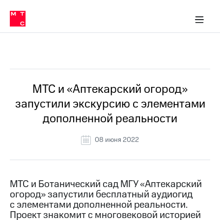
О
сторам и акционерам
Комплаенс и деловая этика
Устойчивое развитие
Медиа-центр
О МТС
О МТС
На главную
компании
О
компании
Стратегия
Стратегия
Все Новости
Карьера
в МТС
Карьера
в МТС
Пресс-
МТС и «Аптекарский огород»
релизы
История
запустили экскурсию с элементами
компании
МТС
дополненной реальности
о технологиях
Руководство
региона
08 июня 2022
Правовая
информация
Контакты
МТС и Ботанический сад МГУ «Аптекарский
огород» запустили бесплатный аудиогид
Медиа-центр
с элементами дополненной реальности.
Пресс-
Проект знакомит с многовековой историей
релизы