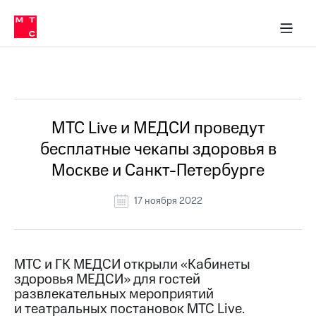
О
сторам и акционерам
Комплаенс и деловая этика
Устойчивое развитие
Медиа-центр
О МТС
О МТС
На главную
компании
О
компании
Стратегия
Стратегия
Все Новости
Карьера
в МТС
Карьера
в МТС
Пресс-
МТС Live и МЕДСИ проведут
релизы
История
бесплатные чекапы здоровья в
компании
МТС
Москве и Санкт-Петербурге
о технологиях
Руководство
региона
17 ноября 2022
Правовая
информация
Контакты
МТС и ГК МЕДСИ открыли «Кабинеты
здоровья МЕДСИ» для гостей
Медиа-центр
развлекательных мероприятий
Пресс-
и театральных постановок МТС Live.
релизы