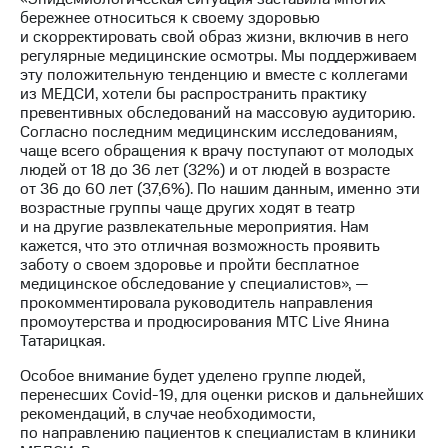
выкупа
бережнее относиться к своему здоровью
акций
и скорректировать свой образ жизни, включив в него
Дивиденды
регулярные медицинские осмотры. Мы поддерживаем
Рынок
эту положительную тенденцию и вместе с коллегами
облигаций
из МЕДСИ, хотели бы распространить практику
превентивных обследований на массовую аудиторию.
Описание
Согласно последним медицинским исследованиям,
Еврооблигации-2023
чаще всего обращения к врачу поступают от молодых
Уведомление
людей от 18 до 36 лет (32%) и от людей в возрасте
о
от 36 до 60 лет (37,6%). По нашим данным, именно эти
погашении
возрастные группы чаще других ходят в театр
именных
и на другие развлекательные мероприятия. Нам
облигаций
кажется, что это отличная возможность проявить
Другое
заботу о своем здоровье и пройти бесплатное
медицинское обследование у специалистов», —
Регистратор
прокомментировала руководитель направления
Реквизиты
промоутерства и продюсирования МТС Live Янина
Контакты
Татарицкая.
йчивое развитие
и деловая этика
Особое внимание будет уделено группе людей,
перенесших Covid-19, для оценки рисков и дальнейших
На главную
рекомендаций, в случае необходимости,
по направлению пациентов к специалистам в клиники