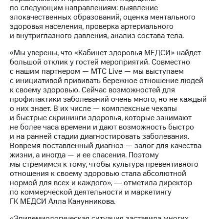
Раскрытие
по следующим направлениям: выявление
информации
злокачественных образований, оценка ментального
Информация
здоровья населения, проверка артериального
акционерам
и внутриглазного давления, анализ состава тела.
Документы
ПАО
«Мы уверены, что «Кабинет здоровья МЕДСИ» найдет
"МТС"
большой отклик у гостей мероприятий. Совместно
Собрания
с нашим партнером — МТС Live — мы выступаем
акционеров
с инициативой прививать бережное отношение людей
Личный
к своему здоровью. Сейчас возможностей для
кабинет
профилактики заболеваний очень много, но не каждый
акционера
о них знает. В их числе — комплексные чекапы
Акционерный
и быстрые скрининги здоровья, которые занимают
капитал
не более часа времени и дают возможность быстро
Контроль
и на ранней стадии диагностировать заболевания.
и
Вовремя поставленный диагноз — залог для качества
аудит
жизни, а иногда — и ее спасения. Поэтому
Рынок
мы стремимся к тому, чтобы культура превентивного
акций
отношения к своему здоровью стала абсолютной
нормой для всех и каждого», ― отметила директор
Описание
по коммерческой деятельности и маркетингу
Программа
ГК МЕДСИ Алла Канунникова.
приобретения
Порядок
«Эпидемиологическая ситуация заставила многих