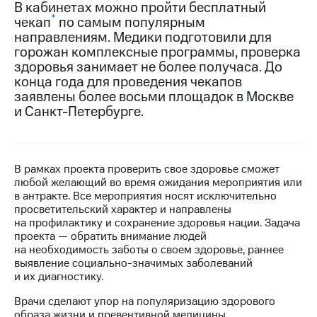
В кабинетах можно пройти бесплатный
*
чекап
по самым популярным
МТС
направлениям. Медики подготовили для
о технологиях
горожан комплексные программы, проверка
Достижения
здоровья занимает не более получаса. До
конца года для проведения чекапов
Интервью
заявлены более восьми площадок в Москве
и Санкт-Петербурге.
Финансовая
отчетность
Контакты
В рамках проекта проверить свое здоровье сможет
любой желающий во время ожидания мероприятия или
Новости
в антракте. Все мероприятия носят исключительно
в
просветительский характер и направлены
регионе
на профилактику и сохранение здоровья нации. Задача
проекта — обратить внимание людей
м и акционерам
на необходимость заботы о своем здоровье, раннее
Корпоративное
выявление социально-значимых заболеваний
управление
и их диагностику.
Корпоративный
Врачи сделают упор на популяризацию здорового
секретарь
образа жизни и превентивной медицины