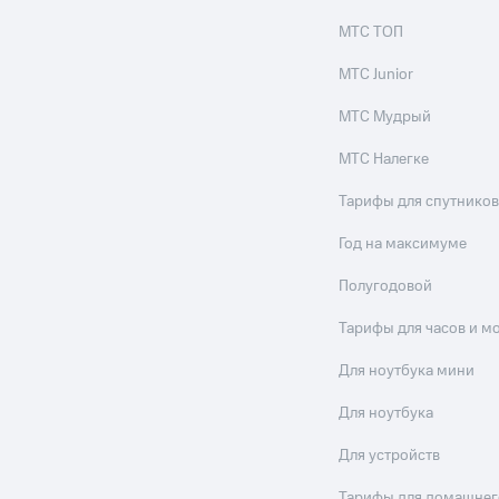
МТС ТОП
МТС Junior
МТС Мудрый
МТС Налегке
Тарифы для спутников
Год на максимуме
Полугодовой
Тарифы для часов и м
Для ноутбука мини
Для ноутбука
Для устройств
Тарифы для домашнег