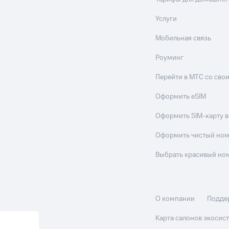
Услуги
Мобильная связь
Роуминг
Перейти в МТС со св
Оформить eSIM
Оформить SIM-карту в
Оформить чистый но
Выбрать красивый но
О компании
Подде
Карта салонов экоси