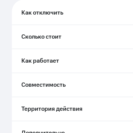
ле при оплате с карты МТС Деньги
Как отключить
Сколько стоит
Как работает
Совместимость
Территория действия