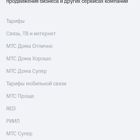
продвижения бизнеса и других сервисах компании
для дома
Услуги
149 ₽/
Тарифы
мес
Акции
Связь, ТВ и интернет
МТС
Домашний
Premium
интернет
МТС Дома Отлично
Подписка
Домашнее
на гигабайты
МТС Дома Хорошо
ТВ
интернета,
фильмы,
МТС Дома Супер
Спутниковое
музыка
ТВ
и многое
Тарифы мобильной связи
другое
Домашний
МТС Проще
телефон
Семейная
группа
RED
Перейти
в МТС
Скидка
со своим
РИИЛ
на тарифы,
номером
общие
МТС Супер
подписки
Поддержка
и услуги,