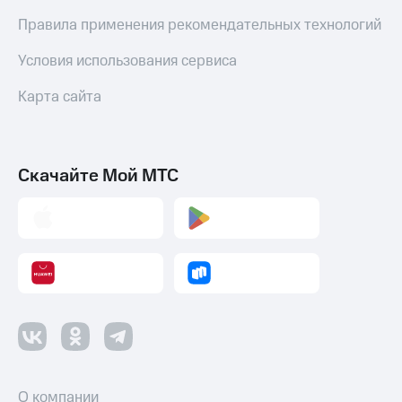
Пополнить
Правила применения рекомендательных технологий
номер
МТС
Условия использования сервиса
Настройки
Карта сайта
автоплатежа
Пополнить
номер
другого
Скачайте Мой МТС
оператора
Оплата
интернета
и
ТВ
Переводы
с
телефона
на карту
МТС Pay
О компании