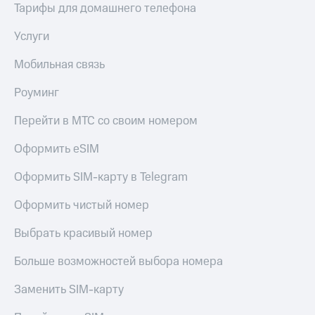
Тарифы для домашнего телефона
КИОН
Кино,
Строки
музыка,
Услуги
книги
Live
и не
Мобильная связь
только
Гудок
Роуминг
Безопасность
Мой
МТС
Финансы
Перейти в МТС со своим номером
Все
Детям
Оформить eSIM
приложения
и родителям
Оформить SIM-карту в Telegram
Инвестиции
Здоровье
и фитнес
Оформить чистый номер
Получайте
доход
Приложения
Выбрать красивый номер
онлайн
от МТС
Страхование
Больше возможностей выбора номера
Акции
Покупка
Заменить SIM-карту
Приложения
полисов
КИОН
онлайн