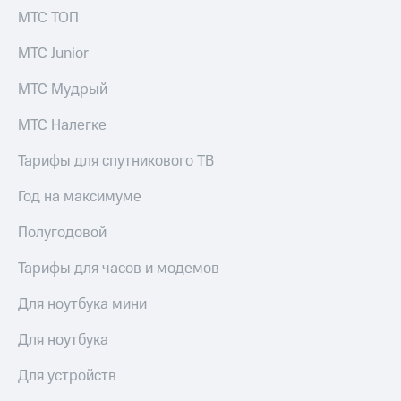
доступ
МТС ТОП
висы и подписки
к геолокации
МТС
МТС Junior
Сертификаты
Premium
безопасности
МТС Мудрый
Подписка
Всё
на гигабайты
МТС Налегке
интернета,
под
фильмы,
рукой
Тарифы для спутникового ТВ
музыка
в Мой МТС
и многое
Год на максимуме
другое
Посмотрите,
что
Полугодовой
Семейная
полезного
группа
есть
Тарифы для часов и модемов
в нашем
Скидка
приложении
на тарифы,
Для ноутбука мини
общие
КИОН
подписки
Для ноутбука
и услуги,
КИОН
доступ
Для устройств
Музыка
к геолокации