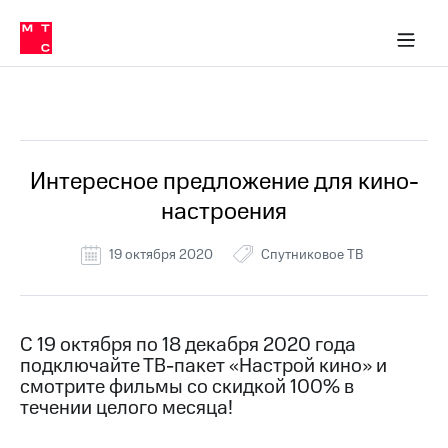
Перенести
ка 30% на связь
обильная связь
Сервисы и подписки
Интернет-магазин
Для дома
Скидка 30% на связь
Личные кабинеты
Финансы
Приложения
номер
ичные кабинеты
в МТС
Мобильная
связь
Все Новости
Тарифы
Интернет
и
ТВ
Услуги
Интересное предложение для кино-
Спутниковое
настроения
ТВ
Роуминг
МТС
19 октября 2020
Спутниковое ТВ
Деньги
Личный
кабинет
Мобильная связь
Скачать
Перенести
С 19 октября по 18 декабря 2020 года
приложение
номер
подключайте ТВ-пакет «Настрой кино» и
Мой
в МТС
МТС
смотрите фильмы со скидкой 100% в
Акции
течении целого месяца!
Тарифы
Скидка 30%
Услуги