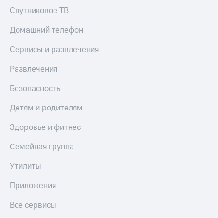
КИОН
Кино,
Спутниковое ТВ
Строки
музыка,
книги
Домашний телефон
Live
и не
только
Сервисы и развлечения
Гудок
Безопасность
Развлечения
Мой
МТС
Финансы
Безопасность
Все
Детям
Детям и родителям
приложения
и родителям
Инвестиции
Здоровье и фитнес
Здоровье
и фитнес
Получайте
Семейная группа
доход
Приложения
онлайн
от МТС
Утилиты
Страхование
Акции
Приложения
Покупка
Приложения
Все сервисы
полисов
КИОН
онлайн