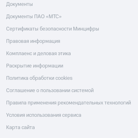
Документы
КИОН
Скидка 30%
Музыка
на связь
Документы ПАО «МТС»
КИОН
С картой
Сертификаты безопасности Минцифры
Строки
МТС
Деньги
Правовая информация
Live
МТС
Комплаенс и деловая этика
Гудок
Накопления
Раскрытие информации
Мой
Откладывайте
МТС
деньги
Политика обработки cookies
и получайте
Все
доход 15%
приложения
Соглашение о пользовании системой
Акции
Финансы
Инвестиции
Условия
Правила применения рекомендательных технологий
пополнения
Получайте
Условия использования сервиса
доход
Скидка
онлайн
30%
Карта сайта
на связь
Страхование