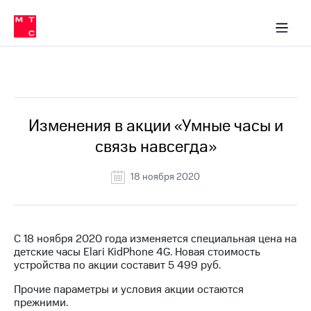
Перенести
ка 30% на связь
обильная связь
Сервисы и подписки
Интернет-магазин
Для дома
Скидка 30% на связь
Личные кабинеты
Финансы
Приложения
номер
ичные кабинеты
в МТС
Мобильная
связь
Все Новости
Тарифы
Интернет
и
ТВ
Услуги
Изменения в акции «Умные часы и
Спутниковое
связь навсегда»
ТВ
Роуминг
МТС
18 ноября 2020
Деньги
Личный
кабинет
Мобильная связь
Скачать
Перенести
С 18 ноября 2020 года изменяется специальная цена на
приложение
номер
детские часы Elari KidPhone 4G. Новая стоимость
Мой
в МТС
устройства по акции составит 5 499 руб.
МТС
Акции
Тарифы
Прочие параметры и условия акции остаются
прежними.
Скидка 30%
Услуги