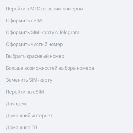
доступ
Перейти в МТС со своим номером
висы и подписки
к геолокации
МТС
Оформить eSIM
Сертификаты
Premium
безопасности
Оформить SIM-карту в Telegram
Подписка
Всё
на гигабайты
интернета,
Оформить чистый номер
под
фильмы,
рукой
музыка
Выбрать красивый номер
в Мой МТС
и многое
другое
Больше возможностей выбора номера
Посмотрите,
что
Семейная
Заменить SIM-карту
полезного
группа
есть
в нашем
Перейти на eSIM
Скидка
приложении
на тарифы,
Для дома
общие
КИОН
подписки
Домашний интернет
и услуги,
КИОН
доступ
Музыка
Домашнее ТВ
к геолокации