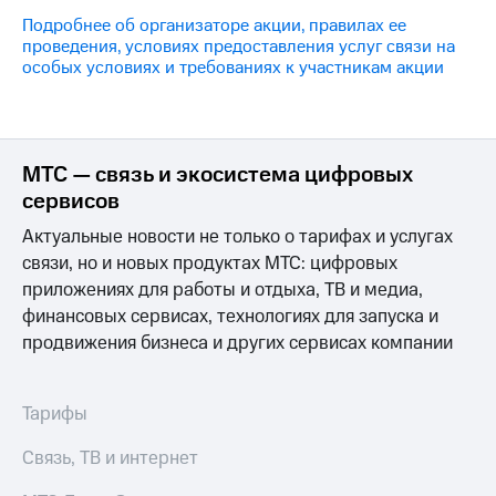
на связь
Подробнее об организаторе акции, правилах ее
проведения, условиях предоставления услуг связи на
Роуминг
Тарифы
особых условиях и требованиях к участникам акции
RED,
Семейная
РИИЛ
группа
и МТС
Супер
Заказать
дешевле
МТС — связь и экосистема цифровых
SIM-
при
сервисов
карту
оплате
с карты
Актуальные новости не только о тарифах и услугах
Оформить
МТС
связи, но и новых продуктах МТС: цифровых
eSIM
Деньги
приложениях для работы и отдыха, ТВ и медиа,
SIM-
Выберите
финансовых сервисах, технологиях для запуска и
карта
и подключите
продвижения бизнеса и других сервисах компании
для
ТВ
иностранцев
с выгодным
тарифом
Тарифы
Оформить
чистый
Тарифы
Связь, ТВ и интернет
номер