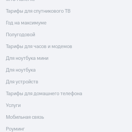
для дома
Тарифы для спутникового ТВ
Услуги
149 ₽/
мес
Год на максимуме
Акции
МТС
Полугодовой
Домашний
Premium
интернет
Тарифы для часов и модемов
Подписка
Домашнее
на гигабайты
ТВ
Для ноутбука мини
интернета,
фильмы,
Спутниковое
Для ноутбука
музыка
ТВ
и многое
Для устройств
другое
Домашний
телефон
Семейная
Тарифы для домашнего телефона
группа
Перейти
Услуги
в МТС
Скидка
со своим
на тарифы,
Мобильная связь
номером
общие
подписки
Роуминг
Поддержка
и услуги,