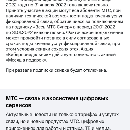
для дома
2022 года по 31 января 2022 года включительно.
Принять участие в акции могут все абоненты МТС, при
Услуги
149 ₽/
наличии технической возможности подключения услуг
мес
фиксированной связи, обратившиеся за подключением
Акции
на подписку «Весь МТС Супер» в период 20.01.2022
МТС
по 31.01.2022 включительно. Фактическое подключение
Домашний
Premium
может произойти позднее в силу согласованных
интернет
сроков подключения услуг фиксированной связи, при
Подписка
этом условия скидки сохраняются. Акция
Домашнее
на гигабайты
«Киберпонедельник» действует совместно с акцией
ТВ
интернета,
«Месяц в подарок».
фильмы,
Спутниковое
музыка
При развале подписки скидка будет отключена.
ТВ
и многое
другое
Домашний
телефон
Семейная
группа
МТС — связь и экосистема цифровых
Перейти
сервисов
в МТС
Скидка
со своим
на тарифы,
Актуальные новости не только о тарифах и услугах
номером
общие
связи, но и новых продуктах МТС: цифровых
подписки
приложениях для работы и отдыха, ТВ и медиа,
Поддержка
и услуги,