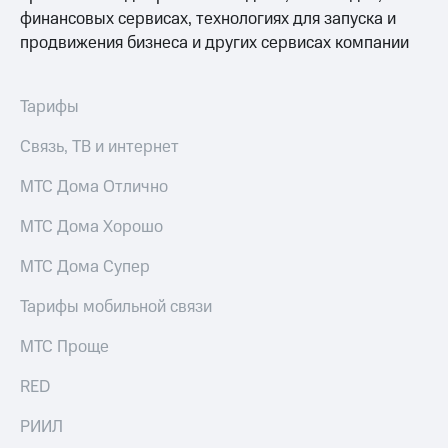
доступ
финансовых сервисах, технологиях для запуска и
висы и подписки
к геолокации
продвижения бизнеса и других сервисах компании
МТС
Сертификаты
Premium
безопасности
Тарифы
Подписка
Всё
на гигабайты
Связь, ТВ и интернет
интернета,
под
фильмы,
рукой
МТС Дома Отлично
музыка
в Мой МТС
и многое
другое
МТС Дома Хорошо
Посмотрите,
что
Семейная
МТС Дома Супер
полезного
группа
есть
Тарифы мобильной связи
в нашем
Скидка
приложении
на тарифы,
МТС Проще
общие
КИОН
подписки
RED
и услуги,
КИОН
доступ
Музыка
РИИЛ
к геолокации