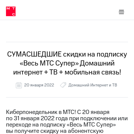
Перенести
ка 30% на связь
обильная связь
Сервисы и подписки
Интернет-магазин
Для дома
Скидка 30% на связь
Личные кабинеты
Финансы
Приложения
номер
ичные кабинеты
в МТС
Мобильная
связь
Все Новости
Тарифы
Интернет
и
ТВ
Услуги
СУМАСШЕДШИЕ скидки на подписку
Спутниковое
«Весь МТС Супер» Домашний
ТВ
Роуминг
интернет + ТВ + мобильная связь!
МТС
Деньги
20 января 2022
Домашний Интернет и ТВ
Личный
кабинет
Мобильная связь
Скачать
Перенести
приложение
номер
Мой
в МТС
Киберпонедельник в МТС! С 20 января
МТС
по 31 января 2022 года при подключении или
Акции
Тарифы
переходе на подписку «Весь МТС Супер»
вы получите скидку на абонентскую
Скидка 30%
Услуги