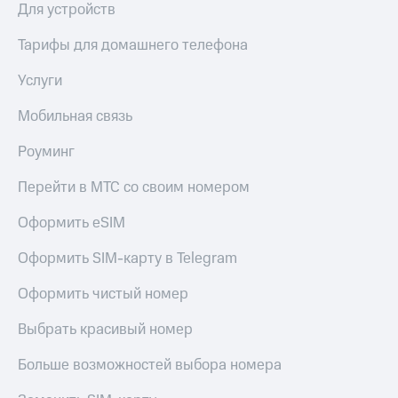
Для устройств
КИОН
Скидка 30%
Музыка
Тарифы для домашнего телефона
на связь
КИОН
Услуги
С картой
Строки
МТС
Деньги
Мобильная связь
Live
МТС
Роуминг
Гудок
Накопления
Перейти в МТС со своим номером
Мой
Откладывайте
МТС
деньги
Оформить eSIM
и получайте
Все
доход 15%
Оформить SIM-карту в Telegram
приложения
Акции
Финансы
Оформить чистый номер
Инвестиции
Условия
пополнения
Получайте
Выбрать красивый номер
доход
Скидка
онлайн
30%
Больше возможностей выбора номера
на связь
Страхование