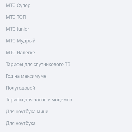
КИОН
Кино,
МТС Супер
Строки
музыка,
книги
МТС ТОП
Live
и не
только
МТС Junior
Гудок
Безопасность
МТС Мудрый
Мой
МТС
Финансы
МТС Налегке
Все
Детям
Тарифы для спутникового ТВ
приложения
и родителям
Год на максимуме
Инвестиции
Здоровье
и фитнес
Получайте
Полугодовой
доход
Приложения
онлайн
Тарифы для часов и модемов
от МТС
Страхование
Для ноутбука мини
Акции
Покупка
Для ноутбука
Приложения
полисов
КИОН
онлайн