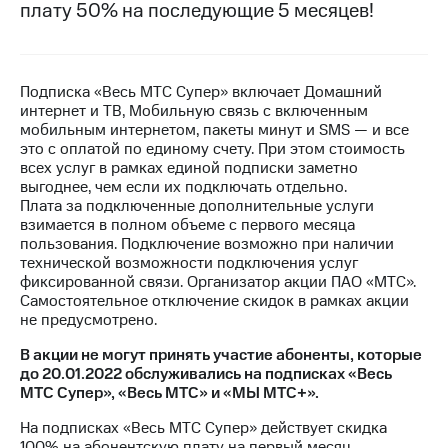
плату 50% на последующие 5 месяцев!
на связь
Роуминг
Тарифы
RED,
Семейная
Подписка «Весь МТС Супер» включает Домашний
РИИЛ
группа
интернет и ТВ, Мобильную связь с включенным
и МТС
мобильным интернетом, пакеты минут и SMS — и все
Супер
Заказать
это с оплатой по единому счету. При этом стоимость
дешевле
SIM-
всех услуг в рамках единой подписки заметно
при
карту
выгоднее, чем если их подключать отдельно.
оплате
Плата за подключенные дополнительные услуги
с карты
Оформить
взимается в полном объеме с первого месяца
МТС
eSIM
пользования. Подключение возможно при наличии
Деньги
технической возможности подключения услуг
SIM-
фиксированной связи. Организатор акции ПАО «МТС».
Выберите
карта
Самостоятельное отключение скидок в рамках акции
и подключите
для
не предусмотрено.
ТВ
иностранцев
с выгодным
В акции не могут принять участие абоненты, которые
тарифом
до 20.01.2022 обслуживались на подписках «Весь
Оформить
МТС Супер», «Весь МТС» и «МЫ МТС+».
чистый
Тарифы
номер
На подписках «Весь МТС Супер» действует скидка
100% на абонентскую плату на первый месяц