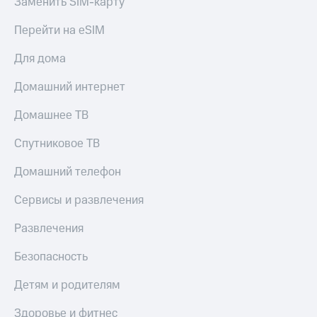
Заменить SIM-карту
Тарифы
Покупка
Перейти на eSIM
RED,
полисов
РИИЛ
онлайн
и МТС Супер
Для дома
дешевле
Скидка 30%
при оплате
Домашний интернет
на связь
с карты
МТС Деньги
Домашнее ТВ
С картой
МТС
Обзоры
Деньги
Спутниковое ТВ
товаров
МТС
Домашний телефон
Скидки
Накопления
до 40%
Сервисы и развлечения
Откладывайте
на смартфоны
деньги
Развлечения
и получайте
при
доход 15%
покупке
Безопасность
со связью
Платежи
МТС
Детям и родителям
и
переводы
Здоровье и фитнес