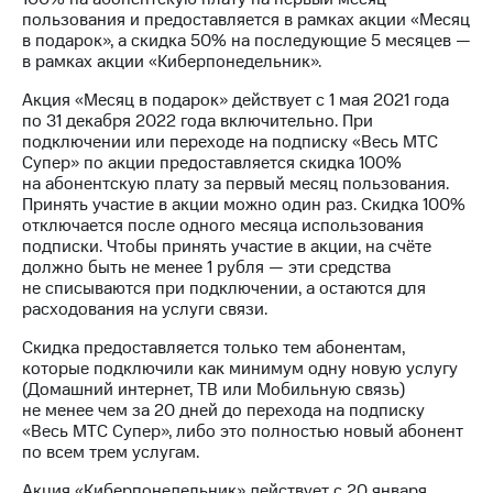
Интернет,
Выбрать
пользования и предоставляется в рамках акции «Месяц
ТВ и телефон
красивый
в подарок», а скидка 50% на последующие 5 месяцев —
для дома
номер
в рамках акции «Киберпонедельник».
Заменить
Акция «Месяц в подарок» действует с 1 мая 2021 года
Услуги
SIM-
по 31 декабря 2022 года включительно. При
карту
подключении или переходе на подписку «Весь МТС
Личный
Супер» по акции предоставляется скидка 100%
кабинет
Перейти
на абонентскую плату за первый месяц пользования.
интернета
на
Принять участие в акции можно один раз. Скидка 100%
и
eSIM
отключается после одного месяца использования
ТВ
подписки. Чтобы принять участие в акции, на счёте
Личный
Для дома
должно быть не менее 1 рубля — эти средства
кабинет
Выберите
не списываются при подключении, а остаются для
спутникового
и подключите
расходования на услуги связи.
ТВ
ТВ
Скачать
с выгодным
Скидка предоставляется только тем абонентам,
приложение
тарифом
которые подключили как минимум одну новую услугу
Мой
(Домашний интернет, ТВ или Мобильную связь)
МТС
не менее чем за 20 дней до перехода на подписку
Акции
Тарифы
«Весь МТС Супер», либо это полностью новый абонент
Интернет,
по всем трем услугам.
ТВ и телефон
Видеонаблюдение
для дома
Акция «Киберпонедельник» действует с 20 января