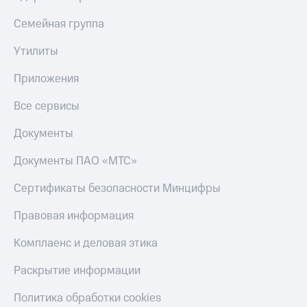
Пополнить
номер
Семейная группа
МТС
Утилиты
Настройки
автоплатежа
Приложения
Пополнить
Все сервисы
номер
другого
Документы
оператора
Документы ПАО «МТС»
Оплата
интернета
Сертификаты безопасности Минцифры
и
ТВ
Правовая информация
Переводы
Комплаенс и деловая этика
с
телефона
на карту
Раскрытие информации
МТС Pay
Политика обработки cookies