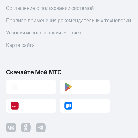
Оплата
Соглашение о пользовании системой
по QR-
коду
Правила применения рекомендательных технологий
за границей
Условия использования сервиса
тернет-магазин
Смартфоны
Карта сайта
Наушники
и
колонки
Скачайте Мой МТС
Умные
часы
и
трекеры
Умный
дом
Планшеты
Акции