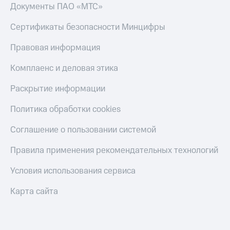
Документы ПАО «МТС»
Тарифы
Покупка
RED,
полисов
Сертификаты безопасности Минцифры
РИИЛ
онлайн
и МТС Супер
Правовая информация
дешевле
Скидка 30%
при оплате
на связь
Комплаенс и деловая этика
с карты
МТС Деньги
С картой
Раскрытие информации
МТС
Обзоры
Деньги
Политика обработки cookies
товаров
МТС
Скидки
Соглашение о пользовании системой
Накопления
до 40%
Правила применения рекомендательных технологий
Откладывайте
на смартфоны
деньги
и получайте
Условия использования сервиса
при
доход 15%
покупке
Карта сайта
со связью
Платежи
МТС
и
переводы