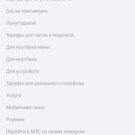
доступ
висы и подписки
Год на максимуме
к геолокации
МТС
Сертификаты
Premium
Полугодовой
безопасности
Подписка
Тарифы для часов и модемов
Всё
на гигабайты
интернета,
под
Для ноутбука мини
фильмы,
рукой
музыка
в Мой МТС
Для ноутбука
и многое
другое
Посмотрите,
Для устройств
что
Семейная
полезного
Тарифы для домашнего телефона
группа
есть
в нашем
Услуги
Скидка
приложении
на тарифы,
общие
Мобильная связь
КИОН
подписки
и услуги,
Роуминг
КИОН
доступ
Музыка
к геолокации
Перейти в МТС со своим номером