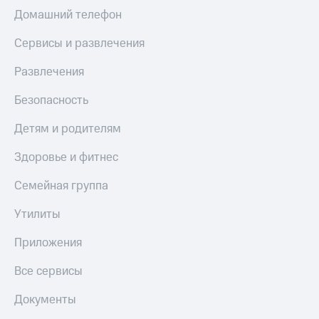
Домашний телефон
КИОН
Скидка 30%
Музыка
на связь
Сервисы и развлечения
КИОН
С картой
Развлечения
Строки
МТС
Деньги
Безопасность
Live
МТС
Гудок
Детям и родителям
Накопления
Мой
Здоровье и фитнес
Откладывайте
МТС
деньги
и получайте
Семейная группа
Все
доход 15%
приложения
Утилиты
Акции
Финансы
Инвестиции
Условия
Приложения
пополнения
Получайте
Все сервисы
доход
Скидка
онлайн
30%
Документы
на связь
Страхование