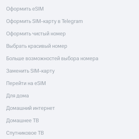
КИОН
Кино,
Оформить eSIM
Строки
музыка,
книги
Оформить SIM-карту в Telegram
Live
и не
только
Гудок
Оформить чистый номер
Безопасность
Мой
Выбрать красивый номер
МТС
Финансы
Больше возможностей выбора номера
Все
Детям
приложения
и родителям
Заменить SIM-карту
Инвестиции
Здоровье
Перейти на eSIM
и фитнес
Получайте
Для дома
доход
Приложения
онлайн
от МТС
Домашний интернет
Страхование
Акции
Домашнее ТВ
Покупка
Приложения
полисов
Спутниковое ТВ
КИОН
онлайн