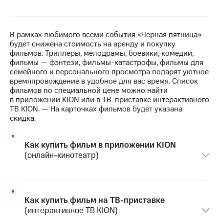
на связь
Роуминг
Тарифы
В рамках любимого всеми события «Черная пятница»
RED,
будет снижена стоимость на аренду и покупку
Семейная
РИИЛ
фильмов. Триллеры, мелодрамы, боевики, комедии,
группа
и МТС
фильмы — фэнтези, фильмы-катастрофы, фильмы для
Супер
семейного и персонального просмотра подарят уютное
Заказать
дешевле
времяпровождение в удобное для вас время. Список
SIM-
при
фильмов по специальной цене можно найти
карту
оплате
в приложении KION или в ТВ-приставке интерактивного
с карты
ТВ KION. — На карточках фильмов будет указана
Оформить
МТС
скидка.
eSIM
Деньги
SIM-
Выберите
Как купить фильм в приложении KION
карта
и подключите
(онлайн-кинотеатр)
для
ТВ
иностранцев
с выгодным
тарифом
Оформить
чистый
Как купить фильм на ТВ-приставке
Тарифы
номер
(интерактивное ТВ KION)