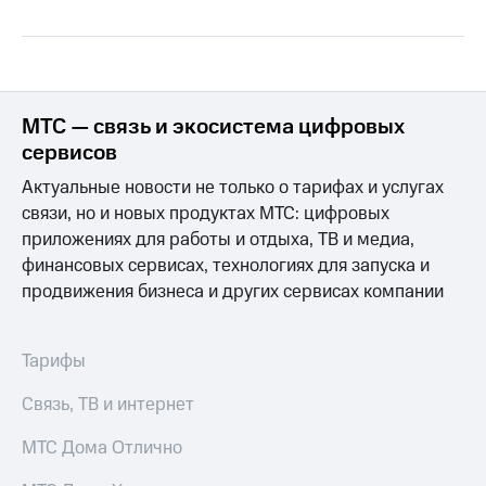
Интернет,
Выбрать
ТВ и телефон
красивый
для дома
номер
Заменить
Услуги
SIM-
МТС — связь и экосистема цифровых
карту
Личный
сервисов
кабинет
Перейти
интернета
Актуальные новости не только о тарифах и услугах
на
и
eSIM
связи, но и новых продуктах МТС: цифровых
ТВ
приложениях для работы и отдыха, ТВ и медиа,
Личный
Для дома
финансовых сервисах, технологиях для запуска и
кабинет
Выберите
спутникового
продвижения бизнеса и других сервисах компании
и подключите
ТВ
ТВ
Скачать
с выгодным
приложение
тарифом
Тарифы
Мой
МТС
Связь, ТВ и интернет
Акции
Тарифы
Интернет,
МТС Дома Отлично
ТВ и телефон
Видеонаблюдение
для дома