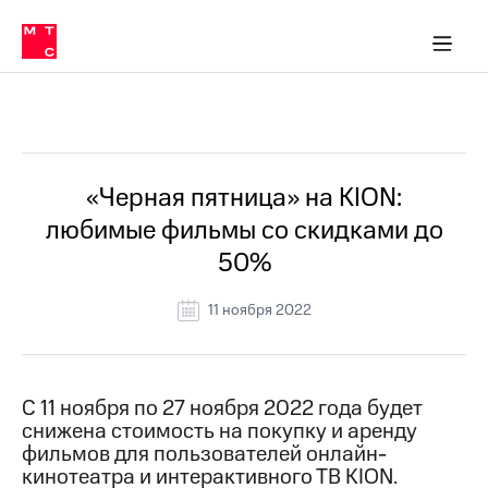
Перенести
ка 30% на связь
обильная связь
Сервисы и подписки
Интернет-магазин
Для дома
Скидка 30% на связь
Личные кабинеты
Финансы
Приложения
номер
ичные кабинеты
в МТС
Мобильная
связь
Все Новости
Тарифы
Интернет
и
ТВ
Услуги
«Черная пятница» на KION:
Спутниковое
любимые фильмы со скидками до
ТВ
Роуминг
50%
МТС
Деньги
11 ноября 2022
Личный
кабинет
Мобильная связь
Скачать
Перенести
приложение
номер
Мой
в МТС
С 11 ноября по 27 ноября 2022 года будет
МТС
снижена стоимость на покупку и аренду
Акции
Тарифы
фильмов для пользователей онлайн-
кинотеатра и интерактивного ТВ KION.
Скидка 30%
Услуги