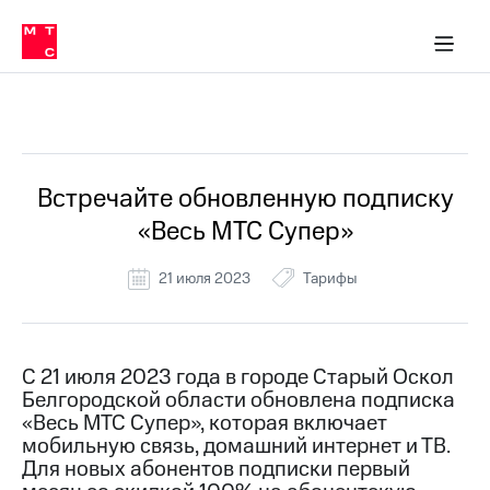
Перенести
ка 30% на связь
обильная связь
Сервисы и подписки
Интернет-магазин
Для дома
Скидка 30% на связь
Личные кабинеты
Финансы
Приложения
номер
ичные кабинеты
в МТС
Мобильная
связь
Все Новости
Тарифы
Интернет
и
ТВ
Услуги
Встречайте обновленную подписку
Спутниковое
«Весь МТС Супер»
ТВ
Роуминг
МТС
21 июля 2023
Тарифы
Деньги
Личный
кабинет
Мобильная связь
Скачать
Перенести
С 21 июля 2023 года в городе Старый Оскол
приложение
номер
Белгородской области обновлена подписка
Мой
в МТС
МТС
«Весь МТС Супер», которая включает
Акции
мобильную связь, домашний интернет и ТВ.
Тарифы
Для новых абонентов подписки первый
Скидка 30%
Услуги