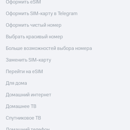
Оформить eSIM
КИОН
Кино,
Строки
музыка,
Оформить SIM-карту в Telegram
книги
Live
и не
Оформить чистый номер
только
Гудок
Выбрать красивый номер
Безопасность
Мой
МТС
Больше возможностей выбора номера
Финансы
Все
Заменить SIM-карту
Детям
приложения
и родителям
Перейти на eSIM
Инвестиции
Здоровье
и фитнес
Для дома
Получайте
доход
Приложения
Домашний интернет
онлайн
от МТС
Домашнее ТВ
Страхование
Акции
Спутниковое ТВ
Покупка
Приложения
полисов
КИОН
Домашний телефон
онлайн