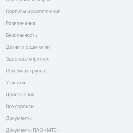
КИОН
Скидка 30%
Сервисы и развлечения
Музыка
на связь
Развлечения
КИОН
С картой
Строки
МТС
Безопасность
Деньги
Live
Детям и родителям
МТС
Гудок
Накопления
Здоровье и фитнес
Мой
Откладывайте
МТС
Семейная группа
деньги
и получайте
Все
доход 15%
Утилиты
приложения
Акции
Финансы
Приложения
Инвестиции
Условия
пополнения
Все сервисы
Получайте
доход
Скидка
Документы
онлайн
30%
на связь
Документы ПАО «МТС»
Страхование