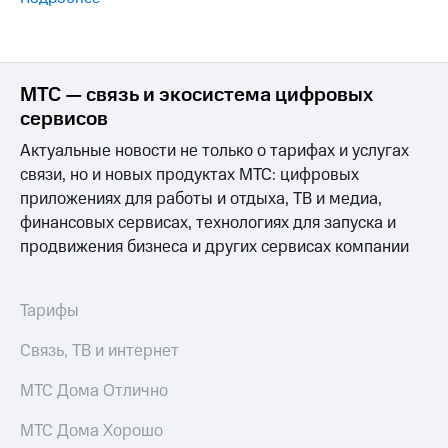
Интернет,
Выбрать
ТВ и телефон
красивый
для дома
номер
Заменить
МТС — связь и экосистема цифровых
Услуги
SIM-
сервисов
карту
Личный
Актуальные новости не только о тарифах и услугах
кабинет
Перейти
интернета
связи, но и новых продуктах МТС: цифровых
на
и
eSIM
приложениях для работы и отдыха, ТВ и медиа,
ТВ
финансовых сервисах, технологиях для запуска и
Личный
Для дома
продвижения бизнеса и других сервисах компании
кабинет
Выберите
спутникового
и подключите
ТВ
ТВ
Скачать
с выгодным
Тарифы
приложение
тарифом
Мой
Связь, ТВ и интернет
МТС
Акции
Тарифы
МТС Дома Отлично
Интернет,
ТВ и телефон
МТС Дома Хорошо
Видеонаблюдение
для дома