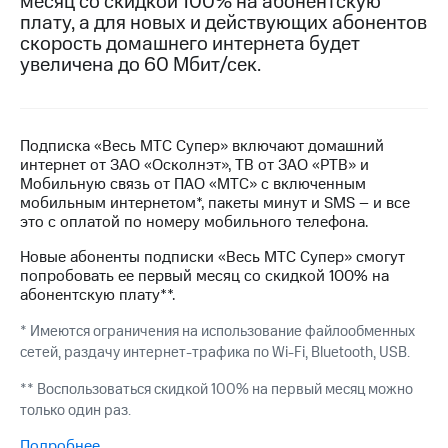
месяц со скидкой 100% на абонентскую
на связь
плату, а для новых и действующих абонентов
скорость домашнего интернета будет
Роуминг
Тарифы
увеличена до 60 Мбит/сек.
RED,
Семейная
РИИЛ
группа
и МТС
Супер
Подписка «Весь МТС Супер» включают домашний
Заказать
дешевле
интернет от ЗАО «Осколнэт», ТВ от ЗАО «РТВ» и
SIM-
при
Мобильную связь от ПАО «МТС» с включенным
карту
оплате
мобильным интернетом*, пакеты минут и SMS – и все
с карты
это с оплатой по номеру мобильного телефона.
Оформить
МТС
eSIM
Деньги
Новые абоненты подписки «Весь МТС Супер» смогут
попробовать ее первый месяц со скидкой 100% на
SIM-
Выберите
абонентскую плату**.
карта
и подключите
для
ТВ
* Имеются ограничения на использование файлообменных
иностранцев
с выгодным
сетей, раздачу интернет-трафика по Wi-Fi, Bluetooth, USB.
тарифом
Оформить
** Воспользоваться скидкой 100% на первый месяц можно
чистый
только один раз.
Тарифы
номер
Подробнее