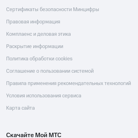
Тарифы
Сертификаты безопасности Минцифры
Покупка
RED,
полисов
РИИЛ
Правовая информация
онлайн
и МТС Супер
дешевле
Скидка 30%
Комплаенс и деловая этика
при оплате
на связь
с карты
Раскрытие информации
МТС Деньги
С картой
МТС
Политика обработки cookies
Обзоры
Деньги
товаров
Соглашение о пользовании системой
МТС
Скидки
Накопления
Правила применения рекомендательных технологий
до 40%
Откладывайте
на смартфоны
Условия использования сервиса
деньги
и получайте
при
доход 15%
Карта сайта
покупке
со связью
Платежи
МТС
и
переводы
Скачайте Мой МТС