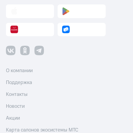
Пополнить
номер
МТС
Настройки
автоплатежа
Пополнить
номер
другого
оператора
О компании
Оплата
интернета
Поддержка
и
ТВ
Контакты
Переводы
с
Новости
телефона
на карту
Акции
МТС Pay
Карта салонов экосистемы МТС