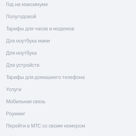
Год на максимуме
доступ
висы и подписки
к геолокации
МТС
Полугодовой
Сертификаты
Premium
безопасности
Тарифы для часов и модемов
Подписка
Всё
на гигабайты
Для ноутбука мини
интернета,
под
фильмы,
рукой
Для ноутбука
музыка
в Мой МТС
и многое
Для устройств
другое
Посмотрите,
что
Тарифы для домашнего телефона
Семейная
полезного
группа
есть
Услуги
в нашем
Скидка
приложении
Мобильная связь
на тарифы,
общие
КИОН
подписки
Роуминг
и услуги,
КИОН
доступ
Перейти в МТС со своим номером
Музыка
к геолокации