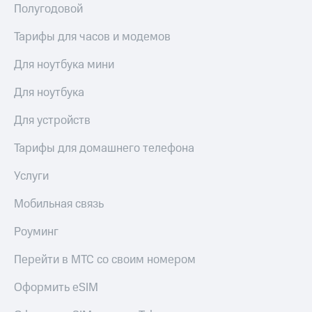
для дома
Полугодовой
Услуги
149 ₽/
Тарифы для часов и модемов
мес
Акции
Для ноутбука мини
МТС
Домашний
Premium
Для ноутбука
интернет
Подписка
Для устройств
Домашнее
на гигабайты
ТВ
интернета,
Тарифы для домашнего телефона
фильмы,
Спутниковое
музыка
Услуги
ТВ
и многое
другое
Домашний
Мобильная связь
телефон
Семейная
Роуминг
группа
Перейти
в МТС
Скидка
Перейти в МТС со своим номером
со своим
на тарифы,
номером
общие
Оформить eSIM
подписки
Поддержка
и услуги,