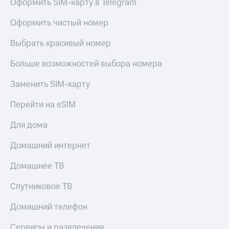
Оформить SIM-карту в Telegram
доступ
висы и подписки
к геолокации
Оформить чистый номер
МТС
Сертификаты
Premium
Выбрать красивый номер
безопасности
Подписка
Больше возможностей выбора номера
Всё
на гигабайты
интернета,
под
Заменить SIM-карту
фильмы,
рукой
музыка
в Мой МТС
Перейти на eSIM
и многое
другое
Посмотрите,
Для дома
что
Семейная
полезного
группа
Домашний интернет
есть
в нашем
Скидка
Домашнее ТВ
приложении
на тарифы,
общие
Спутниковое ТВ
КИОН
подписки
и услуги,
КИОН
Домашний телефон
доступ
Музыка
к геолокации
Сервисы и развлечения