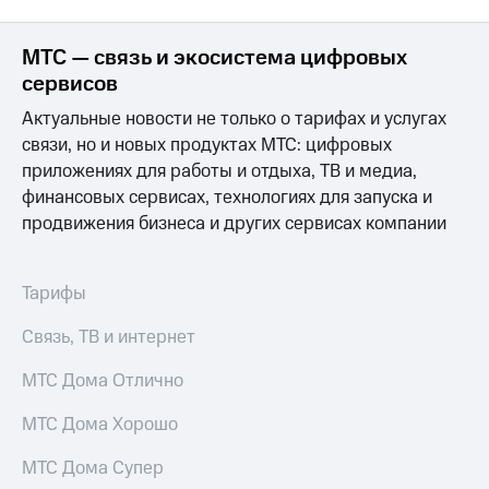
на связь
МТС — связь и экосистема цифровых
Роуминг
Тарифы
RED,
сервисов
Семейная
РИИЛ
Актуальные новости не только о тарифах и услугах
группа
и МТС
Супер
связи, но и новых продуктах МТС: цифровых
Заказать
дешевле
приложениях для работы и отдыха, ТВ и медиа,
SIM-
при
финансовых сервисах, технологиях для запуска и
карту
оплате
продвижения бизнеса и других сервисах компании
с карты
Оформить
МТС
eSIM
Деньги
Тарифы
SIM-
Выберите
карта
и подключите
Связь, ТВ и интернет
для
ТВ
иностранцев
с выгодным
МТС Дома Отлично
тарифом
Оформить
МТС Дома Хорошо
чистый
Тарифы
номер
МТС Дома Супер