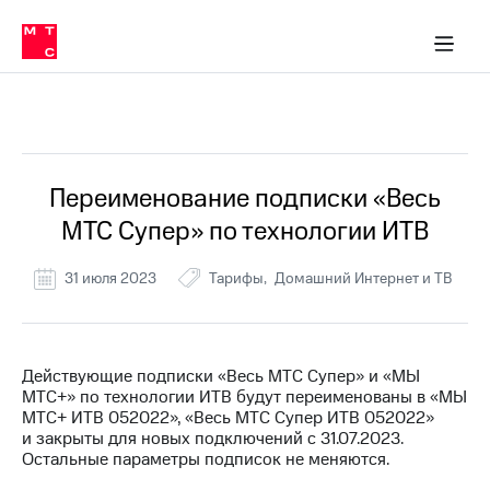
Перенести
ка 30% на связь
обильная связь
Сервисы и подписки
Интернет-магазин
Для дома
Скидка 30% на связь
Личные кабинеты
Финансы
Приложения
номер
ичные кабинеты
в МТС
Мобильная
связь
Все Новости
Тарифы
Интернет
и
ТВ
Услуги
Переименование подписки «Весь
Спутниковое
МТС Супер» по технологии ИТВ
ТВ
Роуминг
МТС
31 июля 2023
Тарифы
Домашний Интернет и ТВ
Деньги
Личный
кабинет
Мобильная связь
Скачать
Перенести
Действующие подписки «Весь МТС Супер» и «МЫ
приложение
номер
МТС+» по технологии ИТВ будут переименованы в «МЫ
Мой
в МТС
МТС+ ИТВ 052022», «Весь МТС Супер ИТВ 052022»
МТС
и закрыты для новых подключений с 31.07.2023.
Акции
Тарифы
Остальные параметры подписок не меняются.
Скидка 30%
Услуги