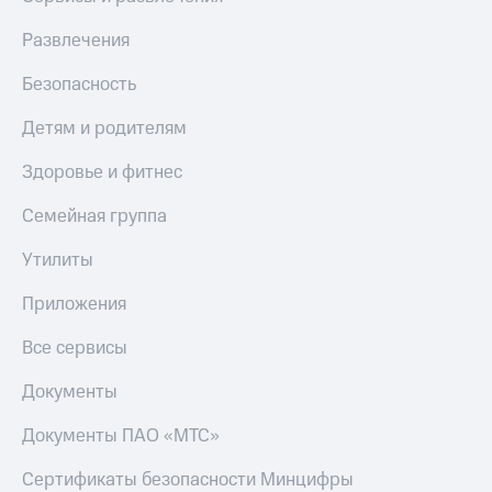
КИОН
Кино,
Строки
Развлечения
музыка,
книги
Live
и не
Безопасность
только
Гудок
Детям и родителям
Безопасность
Мой
Здоровье и фитнес
МТС
Финансы
Семейная группа
Все
Детям
приложения
и родителям
Утилиты
Инвестиции
Здоровье
Приложения
и фитнес
Получайте
Все сервисы
доход
Приложения
онлайн
от МТС
Документы
Страхование
Акции
Документы ПАО «МТС»
Покупка
Приложения
полисов
Сертификаты безопасности Минцифры
КИОН
онлайн