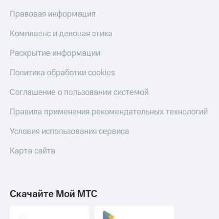
КИОН
Правовая информация
Скидка 30%
Музыка
на связь
Комплаенс и деловая этика
КИОН
С картой
Строки
Раскрытие информации
МТС
Деньги
Live
Политика обработки cookies
МТС
Гудок
Накопления
Соглашение о пользовании системой
Мой
Откладывайте
Правила применения рекомендательных технологий
МТС
деньги
и получайте
Условия использования сервиса
Все
доход 15%
приложения
Карта сайта
Акции
Финансы
Инвестиции
Условия
пополнения
Получайте
доход
Скидка
Скачайте Мой МТС
онлайн
30%
на связь
Страхование