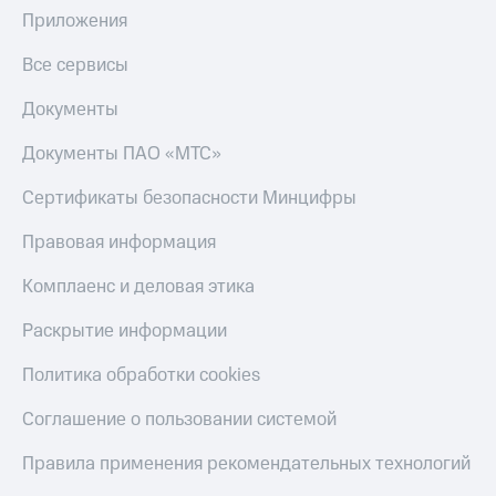
Пополнить
Приложения
номер
МТС
Все сервисы
Настройки
Документы
автоплатежа
Документы ПАО «МТС»
Пополнить
номер
Сертификаты безопасности Минцифры
другого
оператора
Правовая информация
Оплата
Комплаенс и деловая этика
интернета
и
ТВ
Раскрытие информации
Переводы
Политика обработки cookies
с
телефона
Соглашение о пользовании системой
на карту
Правила применения рекомендательных технологий
МТС Pay