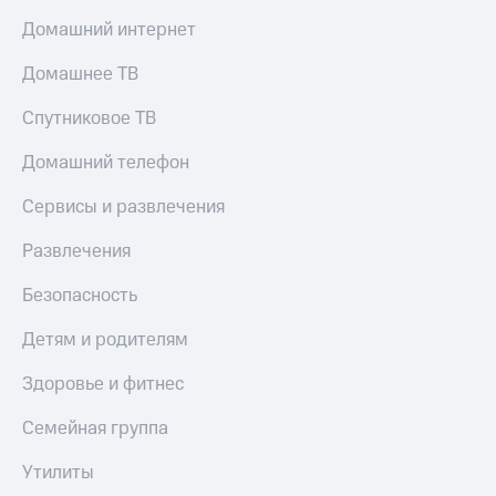
Тарифы
Домашний интернет
Покупка
RED,
полисов
РИИЛ
Домашнее ТВ
онлайн
и МТС Супер
дешевле
Скидка 30%
Спутниковое ТВ
при оплате
на связь
с карты
Домашний телефон
МТС Деньги
С картой
МТС
Сервисы и развлечения
Обзоры
Деньги
товаров
Развлечения
МТС
Скидки
Накопления
Безопасность
до 40%
Откладывайте
на смартфоны
Детям и родителям
деньги
и получайте
при
Здоровье и фитнес
доход 15%
покупке
со связью
Платежи
Семейная группа
МТС
и
переводы
Утилиты