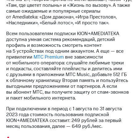
Интернет,
Выбрать
«Там, где цветет полынь» и «Жизнь по вызову». А также
ТВ и телефон
красивый
самые ожидаемые и популярные сериалы
для дома
номер
от Amediateka: «Дом дракона», «Игра Престолов»,
«Наследники», «Белый лотос», «И просто так».
Заменить
Услуги
SIM-
Всем пользователям подписки KION+AMEDIATEKA
карту
доступна умная система рекомендаций, детский
Личный
профиль и возможность смотреть контент
кабинет
Перейти
на 5 устройствах под одним аккаунтом. А еще — все
интернета
на
привилегии
МТС Premium
вне зависимости
и
eSIM
от мобильного оператора: слушайте любимые треки
ТВ
и подкасты, составляйте плейлисты и делитесь ими
Личный
Для дома
с друзьями в приложении МТС Music, добавьте 512 ГБ
кабинет
Выберите
к облачному хранилищу Вторая память и пользуйтесь
спутникового
и подключите
выгодными предложениями от партнеров. А если
ТВ
ТВ
вы абонент МТС, вы получите защиту от спам-звонков
Скачать
с выгодным
и пакет мобильного интернета.
приложение
тарифом
Мой
При подключении в период с 1 августа по 31 августа
МТС
2023 года стоимость пользования подпиской
Акции
Тарифы
KION+AMEDIATEKA составит: 249 рублей за первый
Интернет,
месяц пользования, далее — 649 руб./мес.
ТВ и телефон
Видеонаблюдение
для дома