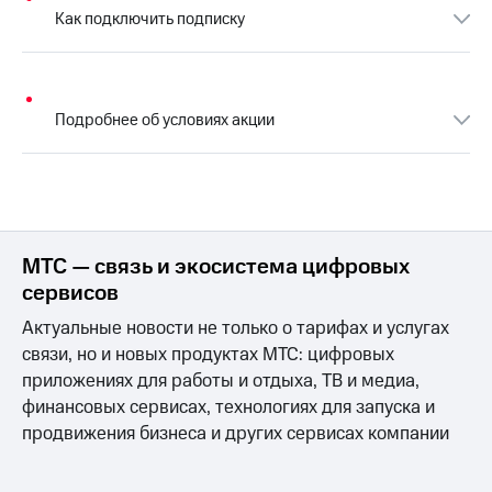
для дома
Как подключить подписку
Услуги
149 ₽/
мес
Акции
МТС
Подробнее об условиях акции
Домашний
Premium
интернет
Подписка
Домашнее
на гигабайты
ТВ
интернета,
фильмы,
Спутниковое
МТС — связь и экосистема цифровых
музыка
ТВ
и многое
сервисов
другое
Домашний
Актуальные новости не только о тарифах и услугах
телефон
Семейная
связи, но и новых продуктах МТС: цифровых
группа
приложениях для работы и отдыха, ТВ и медиа,
Перейти
в МТС
финансовых сервисах, технологиях для запуска и
Скидка
со своим
на тарифы,
продвижения бизнеса и других сервисах компании
номером
общие
подписки
Поддержка
и услуги,