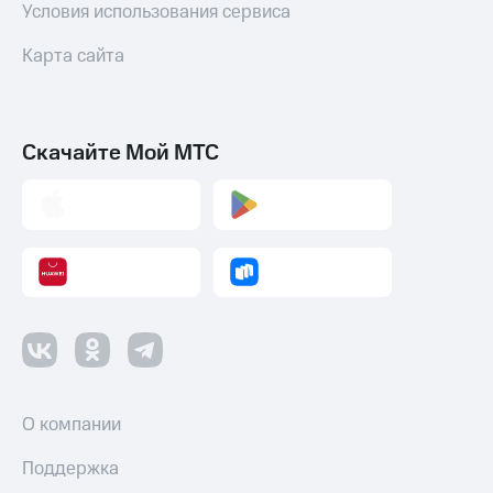
Условия использования сервиса
Оплата
по QR-
Карта сайта
коду
за границей
тернет-магазин
Смартфоны
Скачайте Мой МТС
Наушники
и
колонки
Умные
часы
и
трекеры
Умный
дом
О компании
Планшеты
Поддержка
Акции