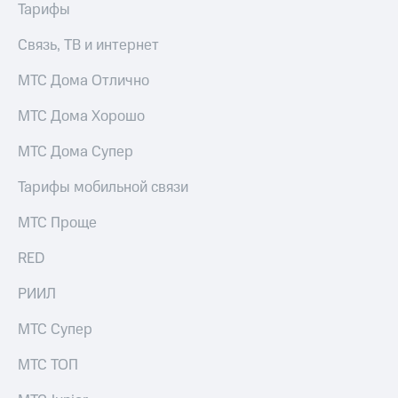
Тарифы
доступ
висы и подписки
к геолокации
Связь, ТВ и интернет
МТС
Сертификаты
Premium
МТС Дома Отлично
безопасности
Подписка
Всё
на гигабайты
МТС Дома Хорошо
интернета,
под
фильмы,
МТС Дома Супер
рукой
музыка
в Мой МТС
и многое
Тарифы мобильной связи
другое
Посмотрите,
МТС Проще
что
Семейная
полезного
группа
есть
RED
в нашем
Скидка
приложении
РИИЛ
на тарифы,
общие
КИОН
МТС Супер
подписки
и услуги,
КИОН
МТС ТОП
доступ
Музыка
к геолокации