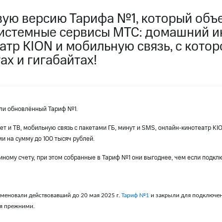
услуги, доступ к геолокации
вую версию Тарифа №1, который объе
пасность
Финансы
Детям и родителям
Здоровье и 
ильмы, музыка и многое другое
истемные сервисы МТС: домашний ин
атр KION и мобильную связь, с кото
услуги, доступ к геолокации
ive
Гудок
Мой МТС
Все приложения
ах и гигабайтах!
или обновлённый Тариф №1.
 в нашем приложении
 и ТВ, мобильную связь с пакетами ГБ, минут и SMS, онлайн-кинотеатр KI
ive
Гудок
Мой МТС
Все приложения
Инвестиции
и на сумму до 100 тысяч рублей.
иному счету, при этом собранные в Тариф №1 они выгоднее, чем если подкл
ход 15%
ер МТС
Настройки автоплатежа
Пополнить номер др
меновали действовавший до 20 мая 2025 г.
Тариф №1
и закрыли для подключен
 на карту
МТС Pay
Оплата по QR-коду за границей
я прежними.