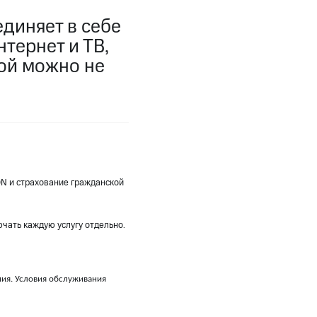
диняет в себе
фитнес
Приложения от МТС
тернет и ТВ,
рой можно не
Приложения
Финансы
ON и страхование гражданской
ючать каждую услугу отдельно.
угого оператора
Оплата
ия. Условия обслуживания
Интернет-магазин