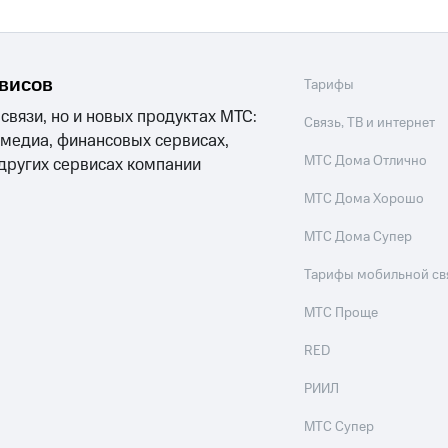
ые часы и трекеры
Умный дом
Планшеты
Акции и 
ход 15%
рвисов
Тарифы
 связи, но и новых продуктах МТС:
Связь, ТВ и интернет
 медиа, финансовых сервисах,
ле при оплате с карты МТС Деньги
МТС Дома Отлично
 других сервисах компании
МТС Дома Хорошо
МТС Дома Супер
Тарифы мобильной св
МТС Проще
RED
РИИЛ
МТС Супер