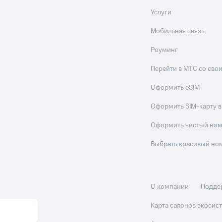
Услуги
Мобильная связь
Роуминг
Перейти в МТС со св
Оформить eSIM
Оформить SIM-карту в
Оформить чистый но
Выбрать красивый но
О компании
Подде
Карта салонов экоси