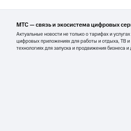
Смартфоны
Наушники и колонки
Умн
МТС Накопления
Откладывайте деньги и получайте до
Акции
Условия пополнения
МТС — связь и экосистема цифровых се
Скидка 30% на связь
Актуальные новости не только о тарифах и услугах
цифровых приложениях для работы и отдыха, ТВ и
Тарифы RED, РИИЛ и МТС Супер дешев
технологиях для запуска и продвижения бизнеса и
Обзоры товаров
Скидки до 40%
на смартфоны
при покупке со связью МТС