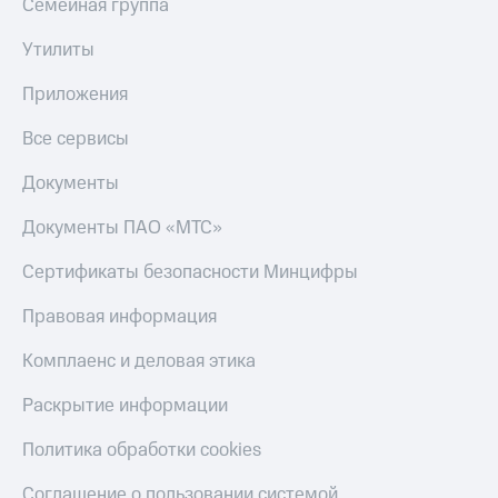
Семейная группа
Live
и не
только
Гудок
Утилиты
Безопасность
Мой
Приложения
МТС
Финансы
Все сервисы
Все
Детям
приложения
и родителям
Документы
Инвестиции
Здоровье
Документы ПАО «МТС»
и фитнес
Получайте
Сертификаты безопасности Минцифры
доход
Приложения
онлайн
от МТС
Правовая информация
Страхование
Акции
Комплаенс и деловая этика
Покупка
полисов
Приложения
Раскрытие информации
онлайн
КИОН
Скидка 30%
Политика обработки cookies
на связь
КИОН
Музыка
С картой
Соглашение о пользовании системой