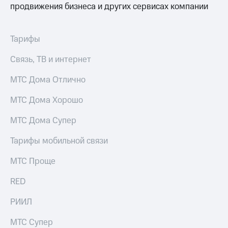
продвижения бизнеса и других сервисах компании
на связь
Роуминг
Тарифы
RED,
Тарифы
Семейная
РИИЛ
группа
и МТС
Связь, ТВ и интернет
Супер
Заказать
дешевле
МТС Дома Отлично
SIM-
при
карту
оплате
МТС Дома Хорошо
с карты
Оформить
МТС
МТС Дома Супер
eSIM
Деньги
Тарифы мобильной связи
SIM-
Выберите
карта
и подключите
МТС Проще
для
ТВ
иностранцев
с выгодным
RED
тарифом
Оформить
чистый
РИИЛ
Тарифы
номер
Интернет,
МТС Супер