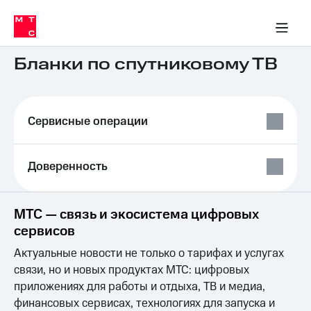
Перенести
ка 30% на связь
обильная связь
Сервисы и подписки
Интернет-магазин
Для дома
Скидка 30% на связь
Личные кабинеты
Финансы
Приложения
номер
ичные кабинеты
в МТС
Мобильная
связь
Бланки по спутниковому ТВ
Тарифы
Интернет
и
ТВ
Сервисные операции
Услуги
Спутниковое
ТВ
Роуминг
Доверенность
МТС
Деньги
Личный
МТС — связь и экосистема цифровых
кабинет
Мобильная связь
Скачать
Перенести
сервисов
приложение
номер
Актуальные новости не только о тарифах и услугах
Мой
в МТС
МТС
связи, но и новых продуктах МТС: цифровых
Акции
Тарифы
приложениях для работы и отдыха, ТВ и медиа,
финансовых сервисах, технологиях для запуска и
Скидка 30%
Услуги