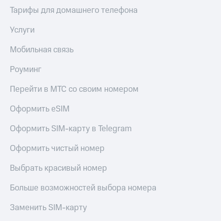
Услуги
149 ₽/
Тарифы для домашнего телефона
мес
Акции
Услуги
МТС
Домашний
Premium
Мобильная связь
интернет
Подписка
Роуминг
Домашнее
на гигабайты
ТВ
интернета,
Перейти в МТС со своим номером
фильмы,
Спутниковое
музыка
Оформить eSIM
ТВ
и многое
другое
Домашний
Оформить SIM-карту в Telegram
Семейная
телефон
группа
Оформить чистый номер
Перейти
Скидка
в МТС
Выбрать красивый номер
на тарифы,
со своим
общие
номером
подписки
Больше возможностей выбора номера
и услуги,
Поддержка
доступ
Заменить SIM-карту
к геолокации