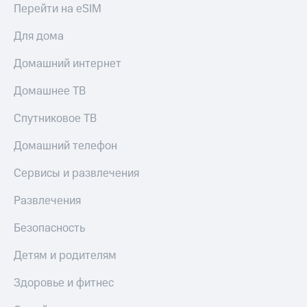
висы и подписки
Сертификаты
Перейти на eSIM
МТС
безопасности
Premium
Для дома
Всё
Подписка
под
Домашний интернет
на гигабайты
рукой
интернета,
в Мой МТС
Домашнее ТВ
фильмы,
музыка
Посмотрите,
Спутниковое ТВ
и многое
что
другое
полезного
Семейная
Домашний телефон
есть
группа
в нашем
Сервисы и развлечения
приложении
Скидка
на тарифы,
Развлечения
КИОН
общие
подписки
Безопасность
КИОН
и услуги,
Музыка
доступ
Детям и родителям
к геолокации
КИОН
Кино,
Здоровье и фитнес
Строки
музыка,
книги