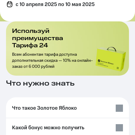
c 10 апреля 2025
на связь
по 10 мая 2025
Роуминг
Тарифы
RED,
Семейная
РИИЛ
Используй
группа
и МТС
преимущества
Супер
Тарифа 24
Заказать
дешевле
SIM-
при
Всем абонентам тарифа доступна
карту
оплате
дополнительная скидка — 10% на онлайн-
с карты
заказ от 6 000 рублей
Оформить
МТС
eSIM
Деньги
Что нужно знать
SIM-
Выберите
карта
и подключите
для
ТВ
иностранцев
с выгодным
Что такое Золотое Яблоко
тарифом
Оформить
чистый
Тарифы
номер
Какой бонус можно получить
Интернет,