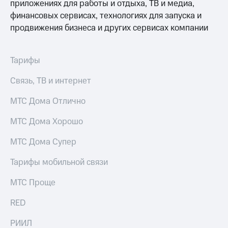
приложениях для работы и отдыха, ТВ и медиа,
Услуги
149 ₽/
финансовых сервисах, технологиях для запуска и
мес
Акции
продвижения бизнеса и других сервисах компании
МТС
Домашний
Premium
интернет
Тарифы
Подписка
Домашнее
на гигабайты
Связь, ТВ и интернет
ТВ
интернета,
фильмы,
МТС Дома Отлично
Спутниковое
музыка
ТВ
и многое
МТС Дома Хорошо
другое
Домашний
Семейная
МТС Дома Супер
телефон
группа
Перейти
Тарифы мобильной связи
Скидка
в МТС
на тарифы,
со своим
МТС Проще
общие
номером
подписки
RED
и услуги,
Поддержка
доступ
к геолокации
РИИЛ