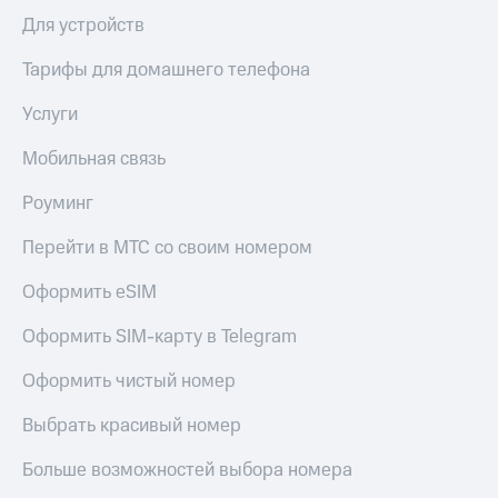
Live
и не
Для устройств
только
Гудок
Тарифы для домашнего телефона
Безопасность
Мой
МТС
Услуги
Финансы
Все
Мобильная связь
Детям
приложения
и родителям
Роуминг
Инвестиции
Здоровье
и фитнес
Перейти в МТС со своим номером
Получайте
доход
Приложения
Оформить eSIM
онлайн
от МТС
Страхование
Оформить SIM-карту в Telegram
Акции
Покупка
Оформить чистый номер
полисов
Приложения
онлайн
КИОН
Выбрать красивый номер
Скидка 30%
на связь
КИОН
Больше возможностей выбора номера
Музыка
С картой