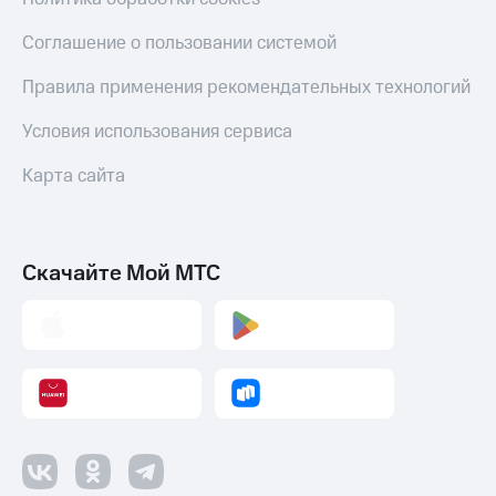
Пополнить
номер
Соглашение о пользовании системой
другого
оператора
Правила применения рекомендательных технологий
Оплата
Условия использования сервиса
интернета
и
Карта сайта
ТВ
Переводы
с
Скачайте Мой МТС
телефона
на карту
МТС Pay
Оплата
по QR-
коду
за границей
тернет-магазин