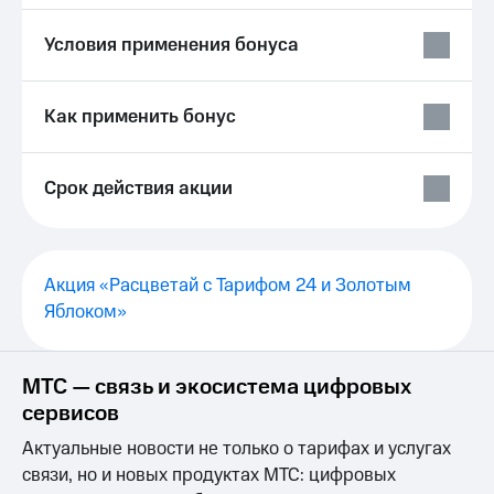
Выбрать
ТВ и телефон
красивый
для дома
Условия применения бонуса
номер
Услуги
Заменить
SIM-
Личный
Как применить бонус
карту
кабинет
интернета
Перейти
и
Срок действия акции
на
ТВ
eSIM
Личный
кабинет
Для дома
спутникового
Выберите
ТВ
Акция «Расцветай с Тарифом 24 и Золотым
и подключите
Скачать
Яблоком»
ТВ
приложение
с выгодным
Мой
тарифом
МТС
Акции
МТС — связь и экосистема цифровых
Тарифы
сервисов
Интернет,
ТВ и телефон
Видеонаблюдение
Актуальные новости не только о тарифах и услугах
для дома
для дома
связи, но и новых продуктах МТС: цифровых