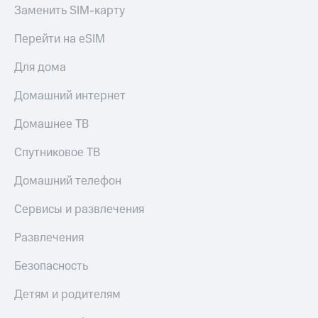
МТС
Заменить SIM-карту
КИОН
Деньги
Строки
МТС
Перейти на eSIM
Накопления
Live
Для дома
Откладывайте
Гудок
деньги
Домашний интернет
и получайте
Мой
доход 15%
МТС
Домашнее ТВ
Акции
Условия
Все
Спутниковое ТВ
пополнения
приложения
Финансы
Домашний телефон
Скидка
Инвестиции
30%
Сервисы и развлечения
на связь
Получайте
доход
Развлечения
онлайн
Тарифы
Страхование
RED,
Безопасность
РИИЛ
Покупка
и МТС Супер
Детям и родителям
полисов
дешевле
онлайн
при оплате