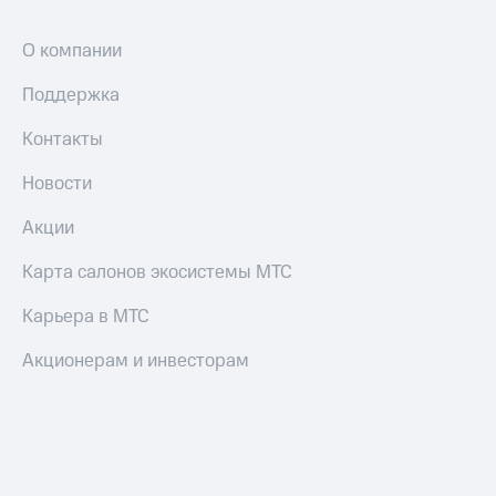
Смартфоны
О компании
Наушники
и
колонки
Поддержка
Умные
Контакты
часы
и
Новости
трекеры
Акции
Умный
дом
Карта салонов экосистемы МТС
Планшеты
Карьера в МТС
Акции
Акционерам и инвесторам
и
скидки
Все
товары