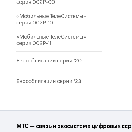
серия 002P-09
«Мобильные ТелеСистемы»
серия 002P-10
«Мобильные ТелеСистемы»
серия 002P-11
Еврооблигации серии '20
Еврооблигации серии '23
МТС — связь и экосистема цифровых се