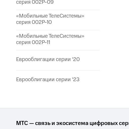
серия 002P-09
«Мобильные ТелеСистемы»
серия 002P-10
«Мобильные ТелеСистемы»
серия 002P-11
Еврооблигации серии '20
Еврооблигации серии '23
МТС — связь и экосистема цифровых се