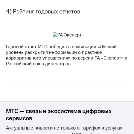
выкупа
акций
4) Рейтинг годовых отчетов
Дивиденды
Рынок
облигаций
Описание
Еврооблигации-2023
Годовой отчет МТС победил в номинации «Лучший
Уведомление
уровень раскрытия информации о практике
о
корпоративного управления» по версии РА «Эксперт» и
погашении
Российский союз директоров
именных
облигаций
Другое
Регистратор
Реквизиты
Контакты
йчивое развитие
МТС — связь и экосистема цифровых
и деловая этика
сервисов
На главную
Актуальные новости не только о тарифах и услугах