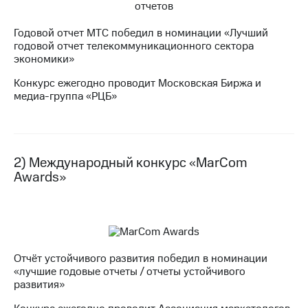
МТС
Годовой отчет МТС победил в номинации «Лучший
о технологиях
годовой отчет телекоммуникационного сектора
экономики»
Достижения
Конкурс ежегодно проводит Московская Биржа и
Интервью
медиа-группа «РЦБ»
Финансовая
отчетность
Контакты
2) Международный конкурс «MarCom
Awards»
Новости
в
регионе
м и акционерам
Корпоративное
управление
Отчёт устойчивого развития победил в номинации
«лучшие годовые отчеты / отчеты устойчивого
Корпоративный
развития»
секретарь