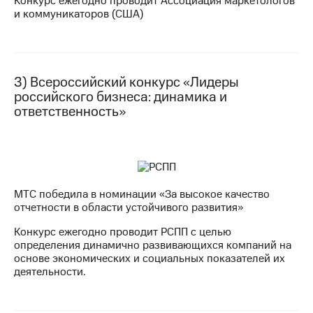
Конкурс ежегодно проводит Ассоциация маркетологов
Раскрытие
и коммуникаторов (США)
информации
Информация
акционерам
Документы
ПАО
3) Всероссийский конкурс «Лидеры
"МТС"
российского бизнеса: динамика и
Собрания
акционеров
ответственность»
Личный
кабинет
акционера
Акционерный
капитал
Контроль
МТС победила в номинации «За высокое качество
и
отчетности в области устойчивого развития»
аудит
Рынок
Конкурс ежегодно проводит РСПП с целью
акций
определения динамично развивающихся компаний на
основе экономических и социальных показателей их
Описание
деятельности.
Программа
приобретения
Порядок