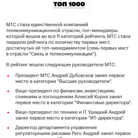
МТС
о технологиях
МТС стала единственной компанией
Достижения
телекоммуникационной отрасли, топ-менеджеры
которой вошли во все 11 категорий рейтинга. МТС стала
Интервью
лидером рейтинга по количеству первых мест,
достигнутых её топ-менеджментом (семь первых мест
Финансовая
в отрасли "Связь и телекоммуникации").
отчетность
В рейтинг вошли следующие руководители МТС:
Контакты
Президент МТС Андрей Дубовсков занял первое
Новости
место в категории "Высшие руководители".
в
Вице-президент по финансам, инвестициям,
регионе
слияниям и поглощениям Алексей Корня занял
первое место в категории "Финансовые директора".
м и акционерам
Корпоративное
Вице-президент по технике и IT Ушацкий Андрей
управление
занял первое место в категории "ИТ-директора".
Директор департамента управления
Корпоративный
регуляторными рисками Рего Андрей занял первое
секретарь