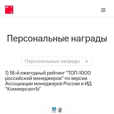
О
сторам и акционерам
Комплаенс и деловая этика
Устойчивое развитие
Медиа-центр
О МТС
О МТС
На главную
компании
О
компании
Стратегия
Стратегия
Карьера
Персональные награды
в МТС
Карьера
в МТС
Пресс-
релизы
История
компании
МТС
Персональные награды
о технологиях
Руководство
региона
1) 18-й ежегодный рейтинг "ТОП-1000
российский менеджеров" по версии
Правовая
Ассоциации менеджеров России и ИД
информация
"КоммерсантЪ"
Контакты
Медиа-центр
Пресс-
релизы