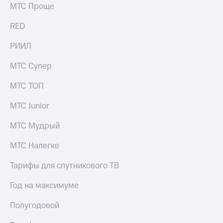
МТС Проще
RED
РИИЛ
МТС Супер
МТС ТОП
МТС Junior
МТС Мудрый
МТС Налегке
Тарифы для спутникового ТВ
Год на максимуме
Полугодовой