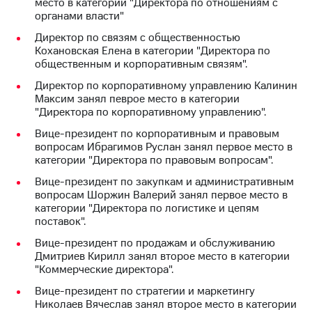
место в категории "Директора по отношениям с
Раскрытие
органами власти"
информации
Информация
Директор по связям с общественностью
акционерам
Кохановская Елена в категории "Директора по
Документы
общественным и корпоративным связям".
ПАО
"МТС"
Директор по корпоративному управлению Калинин
Собрания
Максим занял певрое место в категории
акционеров
"Директора по корпоративному управлению".
Личный
Вице-президент по корпоративным и правовым
кабинет
вопросам Ибрагимов Руслан занял первое место в
акционера
категории "Директора по правовым вопросам".
Акционерный
капитал
Вице-президент по закупкам и административным
Контроль
вопросам Шоржин Валерий занял первое место в
и
категории "Директора по логистике и цепям
аудит
поставок".
Рынок
акций
Вице-президент по продажам и обслуживанию
Дмитриев Кирилл занял второе место в категории
Описание
"Коммерческие директора".
Программа
Вице-президент по стратегии и маркетингу
приобретения
Николаев Вячеслав занял второе место в категории
Порядок