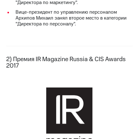
"Директора по маркетингу".
выкупа
акций
Вице-президент по управлению персоналом
Дивиденды
Архипов Михаил занял второе место в категории
Рынок
"Директора по персоналу".
облигаций
Описание
Еврооблигации-2023
Уведомление
о
2) Премия IR Magazine Russia & CIS Awards
погашении
2017
именных
облигаций
Другое
Регистратор
Реквизиты
Контакты
йчивое развитие
и деловая этика
На главную