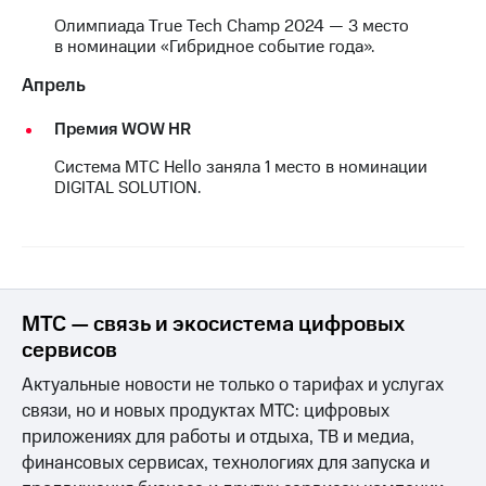
выкупа
Олимпиада True Tech Champ 2024 — 3 место
акций
в номинации «Гибридное событие года».
Дивиденды
Рынок
Апрель
облигаций
Премия WOW HR
Описание
Еврооблигации-2023
Система МТС Hello заняла 1 место в номинации
Уведомление
DIGITAL SOLUTION.
о
погашении
именных
облигаций
Другое
МТС — связь и экосистема цифровых
Регистратор
Реквизиты
сервисов
Контакты
Актуальные новости не только о тарифах и услугах
йчивое развитие
и деловая этика
связи, но и новых продуктах МТС: цифровых
На главную
приложениях для работы и отдыха, ТВ и медиа,
финансовых сервисах, технологиях для запуска и