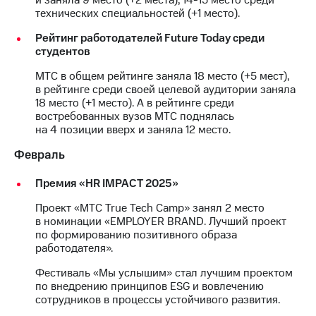
технических специальностей (+1 место).
МТС
о технологиях
Рейтинг работодателей Future Today среди
студентов
Достижения
МТС в общем рейтинге заняла 18 место (+5 мест),
в рейтинге среди своей целевой аудитории заняла
Интервью
18 место (+1 место). А в рейтинге среди
востребованных вузов МТС поднялась
Финансовая
на 4 позиции вверх и заняла 12 место.
отчетность
Февраль
Контакты
Премия «HR IMPACT 2025»
Новости
в
Проект «МТС True Tech Camp» занял 2 место
регионе
в номинации «EMPLOYER BRAND. Лучший проект
по формированию позитивного образа
м и акционерам
работодателя».
Корпоративное
управление
Фестиваль «Мы услышим» стал лучшим проектом
по внедрению принципов ESG и вовлечению
Корпоративный
сотрудников в процессы устойчивого развития.
секретарь