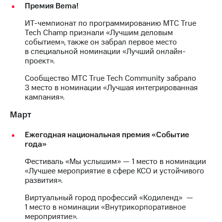
Раскрытие
Премия Bema!
информации
Информация
ИТ-чемпионат по программированию МТС True
акционерам
Tech Champ признали «Лучшим деловым
Документы
событием», также он забрал первое место
ПАО
в специальной номинации «Лучший онлайн-
"МТС"
проект».
Собрания
акционеров
Сообщество МТС True Tech Community забрало
Личный
3 место в номинации «Лучшая интегрированная
кабинет
кампания».
акционера
Март
Акционерный
капитал
Контроль
Ежегодная национальная премия «Событие
и
года»
аудит
Фестиваль «Мы услышим» — 1 место в номинации
Рынок
«Лучшее мероприятие в сфере КСО и устойчивого
акций
развития».
Описание
Виртуальный город профессий «Кодиленд» —
Программа
1 место в номинации «Внутрикорпоративное
приобретения
мероприятие».
Порядок