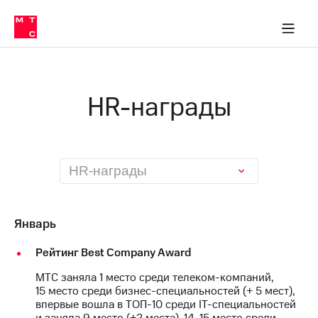
О
сторам и акционерам
Комплаенс и деловая этика
Устойчивое развитие
Медиа-центр
О МТС
О МТС
На главную
компании
О
компании
Стратегия
Стратегия
Карьера
HR-награды
в МТС
Карьера
в МТС
Пресс-
релизы
История
компании
МТС
HR-награды
о технологиях
Руководство
региона
Правовая
Январь
информация
Рейтинг Best Company Award
Контакты
МТС заняла 1 место среди телеком-компаний,
Медиа-центр
15 место среди бизнес-специальностей (+ 5 мест),
Пресс-
впервые вошла в ТОП-10 среди IT-специальностей
релизы
и заняла 9 место (+2 места), 14-15 место среди