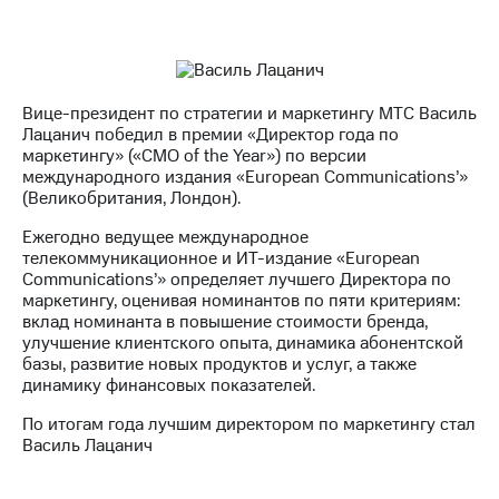
Раскрытие
информации
Информация
акционерам
Документы
ПАО
Вице-президент по стратегии и маркетингу МТС Василь
"МТС"
Лацанич победил в премии «Директор года по
Собрания
маркетингу» («CMO of the Year») по версии
акционеров
международного издания «European Communications’»
Личный
(Великобритания, Лондон).
кабинет
акционера
Ежегодно ведущее международное
Акционерный
телекоммуникационное и ИТ-издание «European
капитал
Communications’» определяет лучшего Директора по
Контроль
маркетингу, оценивая номинантов по пяти критериям:
и
вклад номинанта в повышение стоимости бренда,
аудит
улучшение клиентского опыта, динамика абонентской
Рынок
базы, развитие новых продуктов и услуг, а также
акций
динамику финансовых показателей.
По итогам года лучшим директором по маркетингу стал
Описание
Василь Лацанич
Программа
приобретения
Порядок