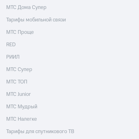
МТС Дома Супер
Тарифы мобильной связи
МТС Проще
RED
РИИЛ
МТС Супер
МТС ТОП
МТС Junior
МТС Мудрый
МТС Налегке
Тарифы для спутникового ТВ