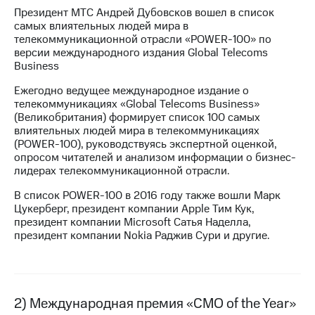
Президент МТС Андрей Дубовсков вошел в список
МТС
самых влиятельных людей мира в
о технологиях
телекоммуникационной отрасли «POWER-100» по
версии международного издания Global Telecoms
Достижения
Business
Интервью
Ежегодно ведущее международное издание о
телекоммуникациях «Global Telecoms Business»
Финансовая
(Великобритания) формирует список 100 самых
отчетность
влиятельных людей мира в телекоммуникациях
(POWER-100), руководствуясь экспертной оценкой,
Контакты
опросом читателей и анализом информации о бизнес-
лидерах телекоммуникационной отрасли.
Новости
В список POWER-100 в 2016 году также вошли Марк
в
Цукерберг, президент компании Apple Тим Кук,
регионе
президент компании Microsoft Сатья Наделла,
президент компании Nokia Раджив Сури и другие.
м и акционерам
Корпоративное
управление
Корпоративный
2) Международная премия «CMO of the Year»
секретарь