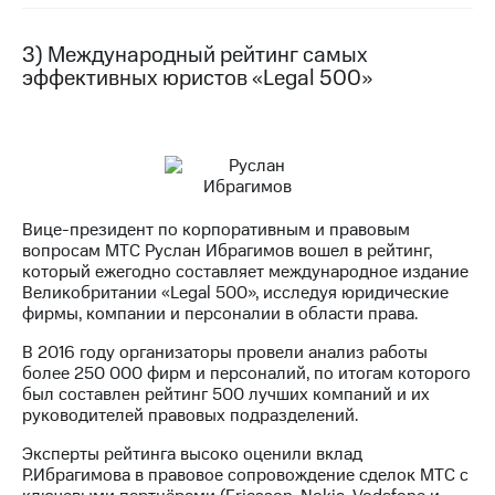
выкупа
акций
3) Международный рейтинг самых
Дивиденды
эффективных юристов «Legal 500»
Рынок
облигаций
Описание
Еврооблигации-2023
Уведомление
о
погашении
Вице-президент по корпоративным и правовым
именных
вопросам МТС Руслан Ибрагимов вошел в рейтинг,
облигаций
который ежегодно составляет международное издание
Другое
Великобритании «Legal 500», исследуя юридические
фирмы, компании и персоналии в области права.
Регистратор
Реквизиты
В 2016 году организаторы провели анализ работы
Контакты
более 250 000 фирм и персоналий, по итогам которого
йчивое развитие
был составлен рейтинг 500 лучших компаний и их
руководителей правовых подразделений.
и деловая этика
На главную
Эксперты рейтинга высоко оценили вклад
Р.Ибрагимова в правовое сопровождение сделок МТС с