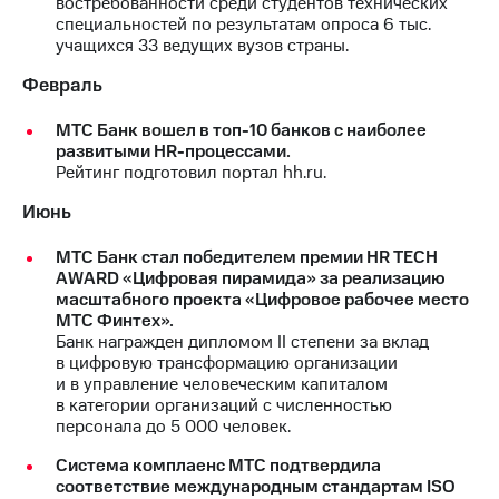
востребованности среди студентов технических
специальностей по результатам опроса 6 тыс.
МТС
учащихся 33 ведущих вузов страны.
о технологиях
Февраль
Достижения
МТС Банк вошел в топ-10 банков с наиболее
Интервью
развитыми HR-процессами.
Рейтинг подготовил портал hh.ru.
Финансовая
отчетность
Июнь
Контакты
МТС Банк стал победителем премии HR TECH
AWARD «Цифровая пирамида» за реализацию
Новости
масштабного проекта «Цифровое рабочее место
в
МТС Финтех».
регионе
Банк награжден дипломом II степени за вклад
в цифровую трансформацию организации
м и акционерам
и в управление человеческим капиталом
Корпоративное
в категории организаций с численностью
управление
персонала до 5 000 человек.
Корпоративный
Система комплаенс МТС подтвердила
секретарь
соответствие международным стандартам ISO