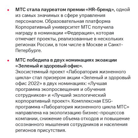
выкупа
МТС стала лауреатом премии «HR-бренд»,
одной
акций
из самых значимых в сфере управления
Дивиденды
персоналом. Образовательная платформа
Рынок
Корпоративный университет МТС получила
облигаций
награду в номинации «Федерация», которая
отмечает проекты, реализованные в нескольких
Описание
регионах России, в том числе в Москве и Санкт-
Еврооблигации-2023
Петербурге.
Уведомление
о
МТС победила в двух номинациях экоакции
погашении
«Зеленый и здоровый офис».
именных
Экосистемный проект «Лаборатория жизненного
облигаций
цикла» стал призером акции «Зеленый и здоровый
Другое
офис 2022» в двух номинациях: «Лучшая
программа экопросвещения и обучения
Регистратор
сотрудников» и «Лучший экологический
Реквизиты
корпоративный проект». Комплексная ESG-
Контакты
программа «Лаборатория жизненного цикла МТС»
йчивое развитие
направлена на экологизацию бизнес-процессов
и деловая этика
компании, снижение объема отходов и повышение
На главную
осознанного мышления сотрудников и населения
регионов присутствия.