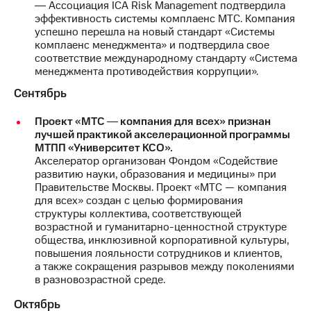
Раскрытие
― Ассоциация ICA Risk Management подтвердила
информации
эффективность системы комплаенс МТС. Компания
Информация
успешно перешла на новый стандарт «Системы
акционерам
комплаенс менеджмента» и подтвердила свое
Документы
соответствие международному стандарту «Система
ПАО
менеджмента противодействия коррупции».
"МТС"
Сентябрь
Собрания
акционеров
Проект «МТС ― компания для всех» признан
Личный
лучшей практикой акселерационной программы
кабинет
МТПП «Университет КСО».
акционера
Акселератор организован Фондом «Содействие
Акционерный
развитию науки, образования и медицины» при
капитал
Правительстве Москвы. Проект «МТС — компания
Контроль
для всех» создан с целью формирования
и
структуры коллектива, соответствующей
аудит
возрастной и гуманитарно-ценностной структуре
Рынок
общества, инклюзивной корпоративной культуры,
акций
повышения лояльности сотрудников и клиентов,
а также сокращения разрывов между поколениями
Описание
в разновозрастной среде.
Программа
приобретения
Октябрь
Порядок