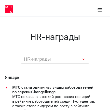
О
сторам и акционерам
Комплаенс и деловая этика
Устойчивое развитие
Медиа-центр
О МТС
О МТС
На главную
компании
О
компании
Стратегия
Стратегия
Карьера
HR-награды
в МТС
Карьера
в МТС
Пресс-
релизы
История
компании
МТС
HR-награды
о технологиях
Руководство
региона
Правовая
Январь
информация
МТС стала одним из лучших работодателей
Контакты
по версии Changellenge.
МТС показала высокий рост своих позиций
Медиа-центр
в рейтинге работодателей среди IT-студентов,
Пресс-
а также стала лидером по росту в рейтинге
релизы