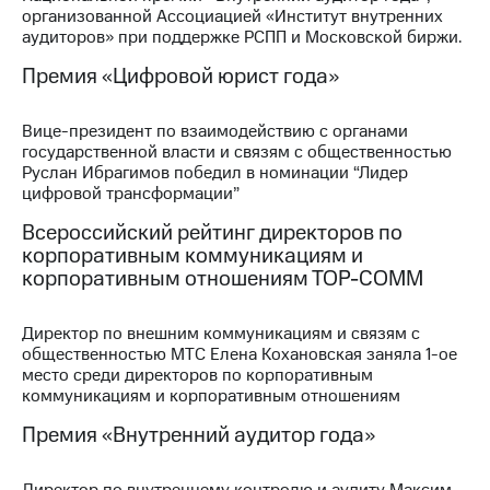
организованной Ассоциацией «Институт внутренних
МТС
аудиторов» при поддержке РСПП и Московской биржи.
о технологиях
Премия «Цифровой юрист года»
Достижения
Вице-президент по взаимодействию с органами
Интервью
государственной власти и связям с общественностью
Руслан Ибрагимов победил в номинации “Лидер
Финансовая
цифровой трансформации”
отчетность
Всероссийский рейтинг директоров по
Контакты
корпоративным коммуникациям и
корпоративным отношениям ТОР-СОММ
Новости
в
регионе
Директор по внешним коммуникациям и связям с
общественностью МТС Елена Кохановская заняла 1-ое
м и акционерам
место среди директоров по корпоративным
Корпоративное
коммуникациям и корпоративным отношениям
управление
Премия «Внутренний аудитор года»
Корпоративный
секретарь
Директор по внутреннему контролю и аудиту Максим