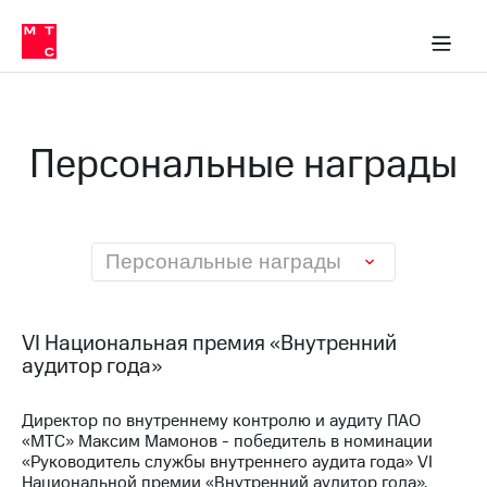
О
сторам и акционерам
Комплаенс и деловая этика
Устойчивое развитие
Медиа-центр
О МТС
О МТС
На главную
компании
О
компании
Стратегия
Стратегия
Карьера
Персональные награды
в МТС
Карьера
в МТС
Пресс-
релизы
История
компании
МТС
Персональные награды
о технологиях
Руководство
региона
Правовая
VI Национальная премия «Внутренний
информация
аудитор года»
Контакты
Директор по внутреннему контролю и аудиту ПАО
«МТС» Максим Мамонов - победитель в номинации
Медиа-центр
Пресс-
«Руководитель службы внутреннего аудита года» VI
релизы
Национальной премии «Внутренний аудитор года»,