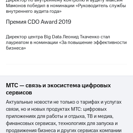
Раскрытие
Мамонов победил в номинации «Руководитель службы
информации
внутреннего аудита года»
Информация
акционерам
Премия CDO Award 2019
Документы
ПАО
"МТС"
Директор центра Big Data Леонид Ткаченко стал
Собрания
лауреатом в номинации «За повышение эффективности
акционеров
бизнеса»
Личный
кабинет
акционера
Акционерный
капитал
Контроль
МТС — связь и экосистема цифровых
и
аудит
сервисов
Рынок
Актуальные новости не только о тарифах и услугах
акций
связи, но и новых продуктах МТС: цифровых
Описание
приложениях для работы и отдыха, ТВ и медиа,
Программа
финансовых сервисах, технологиях для запуска и
приобретения
продвижения бизнеса и других сервисах компании
Порядок