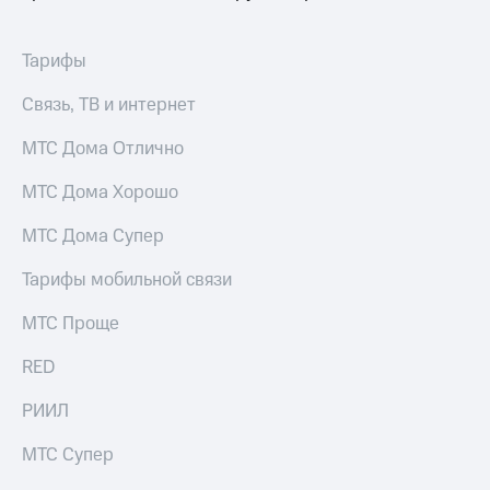
выкупа
акций
Дивиденды
Тарифы
Рынок
облигаций
Связь, ТВ и интернет
Описание
МТС Дома Отлично
Еврооблигации-2023
Уведомление
МТС Дома Хорошо
о
погашении
МТС Дома Супер
именных
облигаций
Тарифы мобильной связи
Другое
МТС Проще
Регистратор
Реквизиты
Контакты
RED
йчивое развитие
РИИЛ
и деловая этика
На главную
МТС Супер