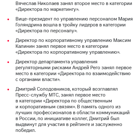
Раскрытие
Вячеслав Николаев занял второе место в категории
информации
«Директора по маркетингу».
Информация
Вице-президент по управлению персоналом Мария
акционерам
Голяндрина вошла в тройку лидеров в категории
Документы
«Директора по персоналу».
ПАО
"МТС"
Директор по корпоративному управлению Максим
Собрания
Калинин занял первое место в категории
акционеров
«Директора по корпоративному управлению».
Личный
кабинет
Директор департамента управления
акционера
регуляторными рисками Андрей Рего занял первое
Акционерный
место в категории «Директора по взаимодействию
капитал
с органами власти».
Контроль
Дмитрий Солодовников, который возглавлял
и
Пресс-службу МТС, занял первое место
аудит
в категории «Директора по общественным
Рынок
и корпоративным связям». В память одного из
акций
лучших профессионалов в области коммуникаций
в России, по инициативе коллег, Дмитрий был
Описание
выдвинут для участия в рейтинге и заслуженно
Программа
победил.
приобретения
Порядок