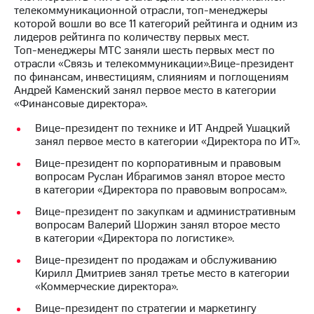
телекоммуникационной отрасли,
топ-менеджеры
МТС
которой вошли во все 11 категорий рейтинга и одним из
о технологиях
лидеров рейтинга по количеству первых мест.
Топ-менеджеры
МТС заняли шесть первых мест по
Достижения
отрасли «Связь и телекоммуникации».Вице-президент
по финансам, инвестициям, слияниям и поглощениям
Интервью
Андрей Каменский занял первое место в категории
«Финансовые директора».
Финансовая
Вице-президент по технике и ИТ Андрей Ушацкий
отчетность
занял первое место в категории «Директора по ИТ».
Контакты
Вице-президент по корпоративным и правовым
вопросам Руслан Ибрагимов занял второе место
Новости
в категории «Директора по правовым вопросам».
в
регионе
Вице-президент по закупкам и административным
вопросам Валерий Шоржин занял второе место
м и акционерам
в категории «Директора по логистике».
Корпоративное
Вице-президент по продажам и обслуживанию
управление
Кирилл Дмитриев занял третье место в категории
«Коммерческие директора».
Корпоративный
секретарь
Вице-президент по стратегии и маркетингу