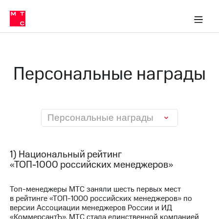
О
сторам и акционерам
Комплаенс и деловая этика
Устойчивое развитие
Медиа-центр
О МТС
О МТС
На главную
компании
О
компании
Стратегия
Стратегия
Карьера
Персональные награды
в МТС
Карьера
в МТС
Пресс-
релизы
История
компании
МТС
Персональные награды
о технологиях
Руководство
региона
Правовая
1) Национальный рейтинг
информация
«ТОП-1000 российских менеджеров»
Контакты
Топ-менеджеры МТС заняли шесть первых мест
в рейтинге «ТОП-1000 российских менеджеров» по
Медиа-центр
Пресс-
версии Ассоциации менеджеров России и ИД
релизы
«КоммерсантЪ». МТС стала единственной компанией