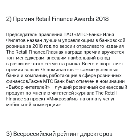
выкупа
акций
Дивиденды
2) Премия Retail Finance Awards 2018
Рынок
облигаций
Председатель правления ПАО «МТС-Банк» Илья
Описание
Филатов назван лучшим управляющим в банковской
Еврооблигации-2023
рознице за 2018 год по версии отраслевого издания
Уведомление
The Retail Finance.Главная награда премии вручается
о
топ-менеджерам,
внесшим наибольший вклад
погашении
в развитие этого сегмента рынка. Всего в шорт-лист
именных
премии вошли 75 номинантов — самые успешные
облигаций
банки и компании, работающие в сфере розничных
Другое
финансов.Также МТС Банк был отмечен в номинации
«Выбор читателей» − лучший розничный финансовый
Регистратор
продукт по мнению читателей журнала The Retail
Реквизиты
Finance за проект «Микрозаймы на оплату услуг
Контакты
мобильной коммерции».
йчивое развитие
и деловая этика
На главную
3) Всероссийский рейтинг директоров