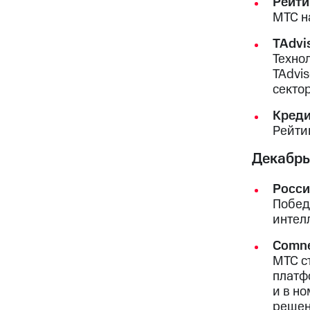
Рейти
МТС н
TAdvis
Техно
TAdvi
секто
Креди
Рейти
Декабрь
Росси
Побед
интел
Comne
МТС с
платф
и в н
решен