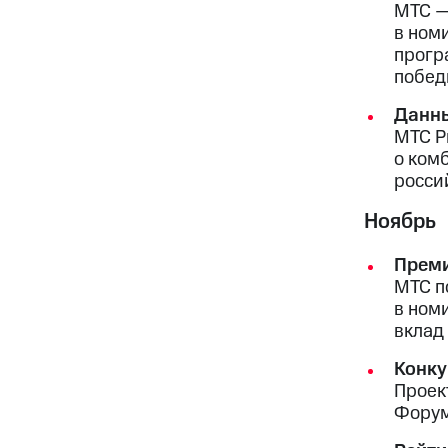
МТС —
в ном
прогр
побед
Данны
МТС P
о ком
росси
Ноябрь
Преми
МТС п
в ном
вклад
Конк
Проек
Форум