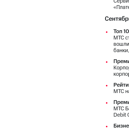
Серви
«Плат
Сентябр
Топ 1
МТС с
вошли
банки
Преми
Корпо
корпо
Рейти
МТС н
Преми
МТС Б
Debit
Бизн