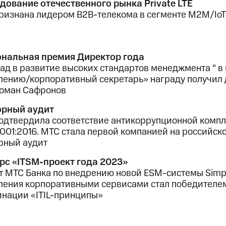
дование отечественного рынка Private LTE
ризнана лидером B2B-телекома в сегменте М2М/Io
нальная премия Директор года
лад в развитие высоких стандартов менеджмента " 
лению/корпоративный секретарь» награду получил 
оман Сафронов
рный аудит
одтвердила соответствие антикоррупционной комп
7001:2016. МТС стала первой компанией на российск
рный аудит
рс «ITSM-проект года 2023»
т МТС Банка по внедрению новой ESM-системы Simp
ления корпоративными сервисами стал победителем
инации «ITIL-принципы»