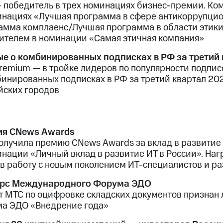
 победитель в трех номинациях бизнес-премии. К
инациях «Лучшая программа в сфере антикоррупцио
амма комплаенс/Лучшая программа в области этики
ителем в номинации «Самая этичная компания»
е о комбинированных подписках в РФ за третий 
remium — в тройке лидеров по популярности подпис
бинированных подписках в РФ за третий квартал 202
йских городов
я CNews Awards
олучила премию CNews Awards за вклад в развитие
инации «Личный вклад в развитие ИТ в России». На
 в работу с новым поколением ИТ-специалистов и ра
урс Международного Форума ЭДО
т МТС по оцифровке складских документов признан
а ЭДО «Внедрение года»