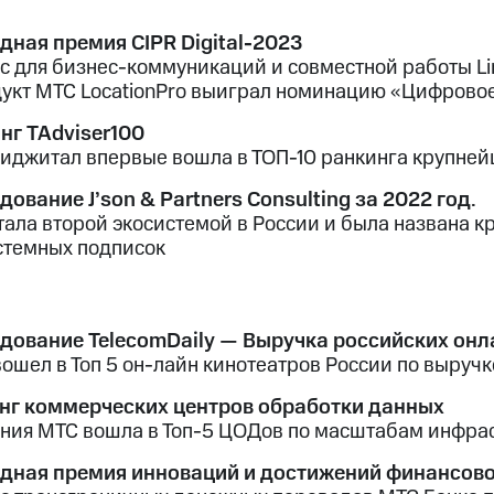
дная премия CIPR Digital-2023
с для бизнес-коммуникаций и совместной работы L
дукт МТС LocationPro выиграл номинацию «Цифровое
нг TAdviser100
иджитал впервые вошла в ТОП-10 ранкинга крупней
дование J’son & Partners Consulting за 2022 год.
тала второй экосистемой в России и была названа к
стемных подписок
дование TelecomDaily — Выручка российских он
ошел в Топ 5 он-лайн кинотеатров России по выручк
нг коммерческих центров обработки данных
ния МТС вошла в Топ-5 ЦОДов по масштабам инфрас
дная премия инноваций и достижений финансов