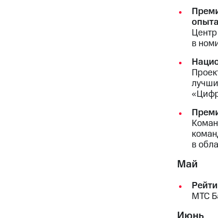
Преми
опыт
Центр
в ном
Нацио
Проек
лучши
«Цифр
Преми
Коман
коман
в обл
Май
Рейти
МТС Б
Июнь