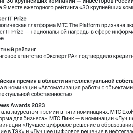
нг 30 крупнейших компаний — инвесторов Росси
а 9 месте ежегодного рейтинга «30 крупнейших ко
er IT Prize
логическая платформа МТС The Platform признана э
ser IT Prize — национальной награды в сфере инфор
ре
тный рейтинг
нговое агентство «Эксперт РА» подтвердило кредит
йская премия в области интеллектуальной собств
а в номинации «Автоматизация работы с объектами
лектуальной собственностью
ws Awards 2023
тала лауреатом премии в пяти номинациях. МТС Exo
орма для бизнеса». МТС Линк — в номинации «Лучш
оминации «Лучшее цифровое решение в образовани
ие в ТЭК» и «Лучшее цифровое решение в нефтегаз