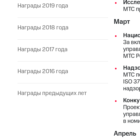
Иссле
Награды 2019 года
МТС п
Март
Награды 2018 года
Нацио
За вк
управ
Награды 2017 года
МТС Р
Надзо
Награды 2016 года
МТС п
ISO 3
надзо
Награды предыдущих лет
Конку
Проек
управ
в ном
Апрель