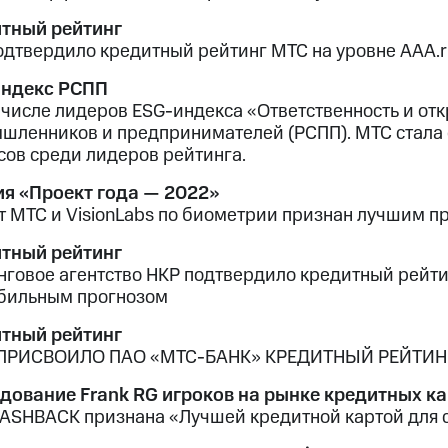
тный рейтинг
одтвердило кредитный рейтинг МТС на уровне AAA.r
ндекс РСПП
 числе лидеров ESG-индекса «Ответственность и от
шленников и предпринимателей (РСПП). МТС стала
сов среди лидеров рейтинга.
я «Проект года — 2022»
т МТС и VisionLabs по биометрии признан лучшим пр
тный рейтинг
нговое агентство НКР подтвердило кредитный рейтин
абильным прогнозом
тный рейтинг
ПРИСВОИЛО ПАО «МТС-БАНК» КРЕДИТНЫЙ РЕЙТИНГ
дование Frank RG игроков на рынке кредитных ка
ASHBACK признана «Лучшей кредитной картой для с