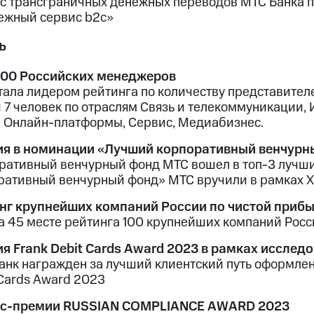
с трансграничных денежных переводов МТС Банка п
ежный сервис b2c»
ь
000 Российских менеджеров
тала лидером рейтинга по количеству представител
 7 человек по отраслям Связь и телекоммуникации
, Онлайн-платформы, Сервис, Медиабизнес.
я в номинации «Лучший корпоративный венчурн
ративный венчурный фонд МТС вошел в топ-3 лучши
ративный венчурный фонд» МТС вручили в рамках X
нг крупнейших компаний России по чистой приб
а 45 месте рейтинга 100 крупнейших компаний Росс
я Frank Debit Cards Award 2023 в рамках исслед
анк награжден за лучший клиентский путь оформлен
 Cards Award 2023
ес-премии RUSSIAN COMPLIANCE AWARD 2023