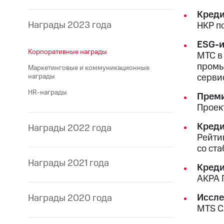
Креди
Награды 2023 года
НКР п
ESG-и
Корпоративные награды
МТС в
промы
Маркетинговые и коммуникационные
серви
награды
HR-награды
Преми
Проек
Креди
Награды 2022 года
Рейти
со ст
Награды 2021 года
Креди
АКРА 
Иссле
Награды 2020 года
MTS C