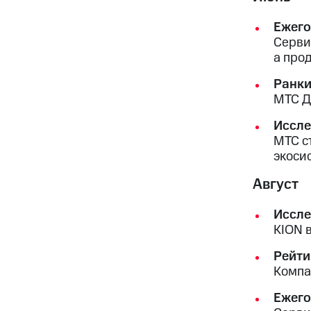
Ежего
Серви
а про
Ранки
МТС Д
Иссле
МТС с
экоси
Август
Иссле
KION в
Рейти
Компа
Ежего