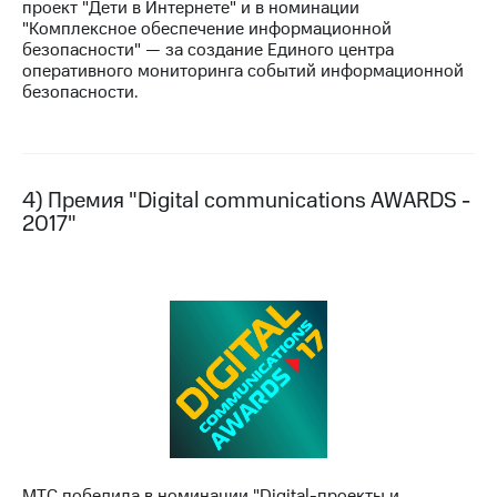
проект "Дети в Интернете" и в номинации
выкупа
"Комплексное обеспечение информационной
акций
безопасности" — за создание Единого центра
Дивиденды
оперативного мониторинга событий информационной
Рынок
безопасности.
облигаций
Описание
Еврооблигации-2023
Уведомление
4) Премия "Digital communications AWARDS -
о
2017"
погашении
именных
облигаций
Другое
Регистратор
Реквизиты
Контакты
йчивое развитие
и деловая этика
На главную
МТС победила в номинации "Digital-проекты и