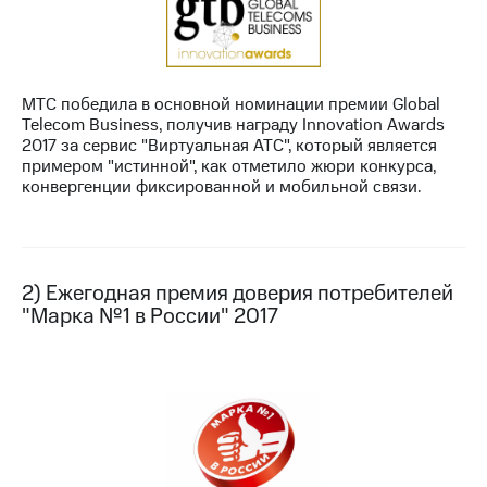
МТС
о технологиях
Достижения
МТС победила в основной номинации премии Global
Telecom Business, получив награду Innovation Awards
Интервью
2017 за сервис "Виртуальная АТС", который является
примером "истинной", как отметило жюри конкурса,
Финансовая
конвергенции фиксированной и мобильной связи.
отчетность
Контакты
Новости
2) Ежегодная премия доверия потребителей
в
"Марка №1 в России" 2017
регионе
м и акционерам
Корпоративное
управление
Корпоративный
секретарь