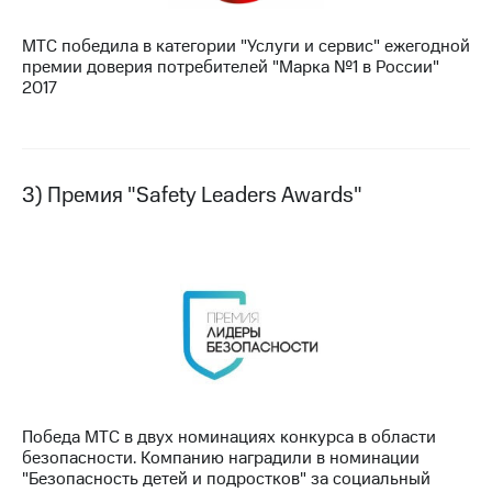
Раскрытие
информации
МТС победила в категории "Услуги и сервис" ежегодной
Информация
премии доверия потребителей "Марка №1 в России"
акционерам
2017
Документы
ПАО
"МТС"
Собрания
акционеров
3) Премия "Safety Leaders Awards"
Личный
кабинет
акционера
Акционерный
капитал
Контроль
и
аудит
Рынок
акций
Описание
Победа МТС в двух номинациях конкурса в области
Программа
безопасности. Компанию наградили в номинации
приобретения
"Безопасность детей и подростков" за социальный
Порядок